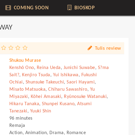
COMING SOON
BIOSKOP
AWAY
Tulis review
Shukou Murase
Kenshô Ono
,
Reina Ueda
,
Junichi Suwabe
,
S?ma
Sait?
,
Kenjiro Tsuda
,
Yui Ishikawa
,
Fukushi
Ochiai
,
Shunsuke Takeuchi
,
Saori Hayami
,
Misato Matsuoka
,
Chiharu Sawashiro
,
Yu
Miyazaki
,
Kôhei Amasaki
,
Ryûnosuke Watanuki
,
Hikaru Tanaka
,
Shunpei Kusano
,
Atsumi
Tanezaki
,
Yuuki Shin
96 minutes
Remaja
Action, Animation, Drama, Romance