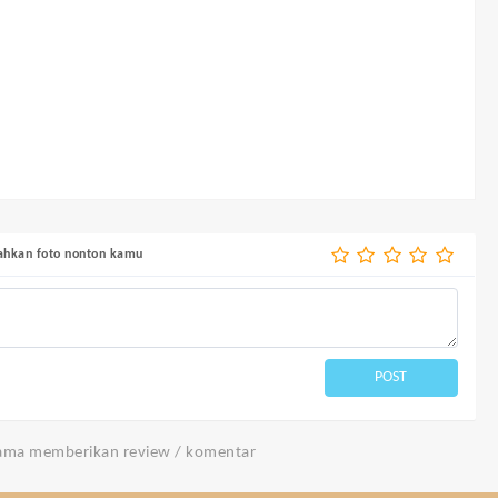
bahkan foto nonton kamu
POST
tama memberikan review / komentar