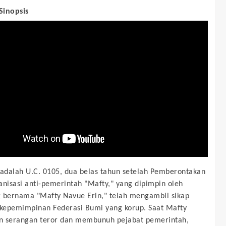
 Sinopsis
 adalah U.C. 0105, dua belas tahun setelah Pemberontakan
anisasi anti-pemerintah "Mafty," yang dipimpin oleh
 bernama "Mafty Navue Erin," telah mengambil sikap
epemimpinan Federasi Bumi yang korup. Saat Mafty
n serangan teror dan membunuh pejabat pemerintah,