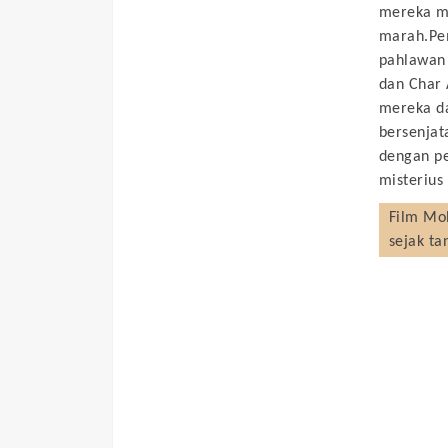
mereka m
marah.Pe
pahlawan 
dan Char 
mereka d
bersenjat
dengan pe
misterius
Film
Mob
sejak ta