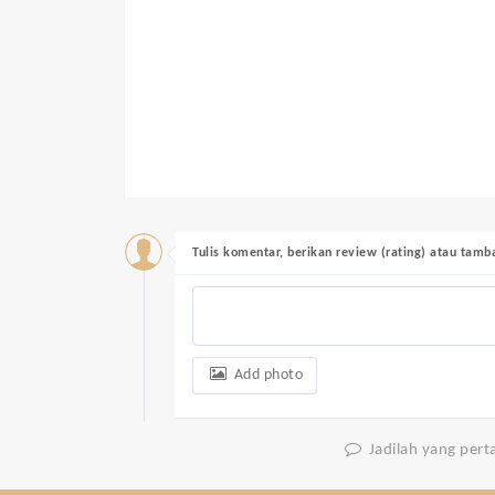
Tulis komentar, berikan review (rating) atau tam
Add photo
Jadilah yang per