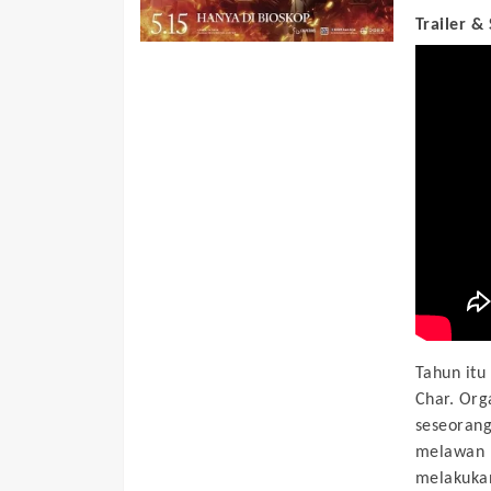
Trailer &
Tahun itu
Char. Org
seseorang
melawan k
melakuka