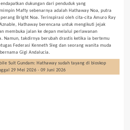
endapatkan dukungan dari penduduk yang
mimpin Mafty sebenarnya adalah Hathaway Noa, putra
perang Bright Noa. Terinspirasi oleh cita-cita Amuro Ray
Aznable, Hathaway berencana untuk mengikuti jejak
an membuka jalan ke depan melalui perlawanan
a. Namun, takdirnya berubah drastis ketika ia bertemu
tugas Federasi Kenneth Sleg dan seorang wanita muda
 bernama Gigi Andalucia.
ile Suit Gundam: Hathaway
sudah tayang di bioskop
nggal 29 Mei 2026 - 09 Juni 2026