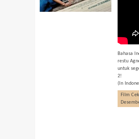
Bahasa In
restu Agn
untuk seg
2!
(In Indone
Film
Cek
Desembe