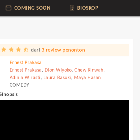
COMING SOON
BIOSKOP
dari
3 review penonton
Ernest Prakasa
Ernest Prakasa
,
Dion Wiyoko
,
Chew Kinwah
,
Adinia Wirasti
,
Laura Basuki
,
Maya Hasan
COMEDY
 Sinopsis