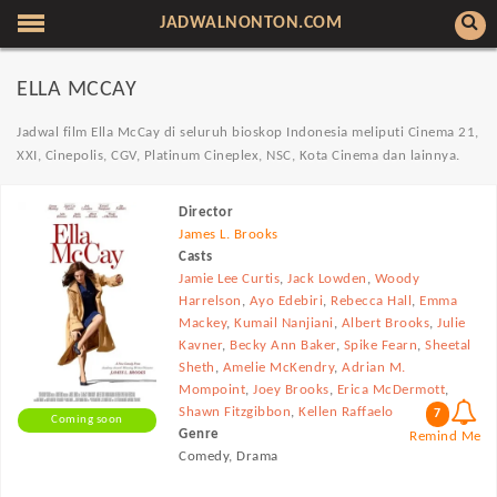
JADWALNONTON.COM
ELLA MCCAY
Jadwal film Ella McCay di seluruh bioskop Indonesia meliputi Cinema 21,
XXI, Cinepolis, CGV, Platinum Cineplex, NSC, Kota Cinema dan lainnya.
Director
James L. Brooks
Casts
Jamie Lee Curtis
,
Jack Lowden
,
Woody
Harrelson
,
Ayo Edebiri
,
Rebecca Hall
,
Emma
Mackey
,
Kumail Nanjiani
,
Albert Brooks
,
Julie
Kavner
,
Becky Ann Baker
,
Spike Fearn
,
Sheetal
Sheth
,
Amelie McKendry
,
Adrian M.
Mompoint
,
Joey Brooks
,
Erica McDermott
,
Shawn Fitzgibbon
,
Kellen Raffaelo
7
Coming soon
Genre
Remind Me
Comedy, Drama