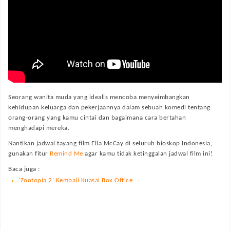
Seorang wanita muda yang idealis mencoba menyeimbangkan
kehidupan keluarga dan pekerjaannya dalam sebuah komedi tentang
orang-orang yang kamu cintai dan bagaimana cara bertahan
menghadapi mereka.
Nantikan jadwal tayang film
Ella McCay
di seluruh bioskop Indonesia,
gunakan fitur
Remind Me
agar kamu tidak ketinggalan jadwal film ini!
Baca juga :
'Zootopia 2' Kembali Kuasai Box Office