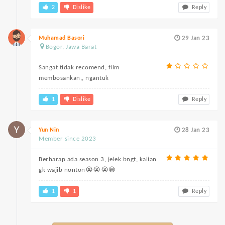
2
Dislike
Reply
Muhamad Basori
29 Jan 23
Bogor, Jawa Barat
Sangat tidak recomend, film
membosankan,, ngantuk
1
Dislike
Reply
Yun Nin
28 Jan 23
Member since 2023
Berharap ada season 3, jelek bngt, kalian
gk wajib nonton😭😭😭😁
1
1
Reply