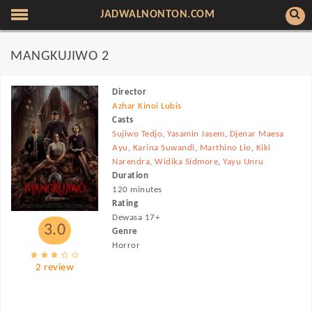
JADWALNONTON.COM
MANGKUJIWO 2
Director
Azhar Kinoi Lubis
Casts
Sujiwo Tedjo
,
Yasamin Jasem
,
Djenar Maesa
Ayu
,
Karina Suwandi
,
Marthino Lio
,
Kiki
Narendra
,
Widika Sidmore
,
Yayu Unru
Duration
120 minutes
Rating
Dewasa 17+
3.0
Genre
Horror
2 review