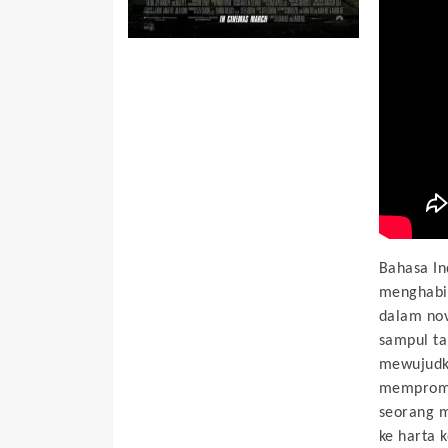
Bahasa In
menghabis
dalam no
sampul ta
mewujudka
mempromos
seorang m
ke harta 