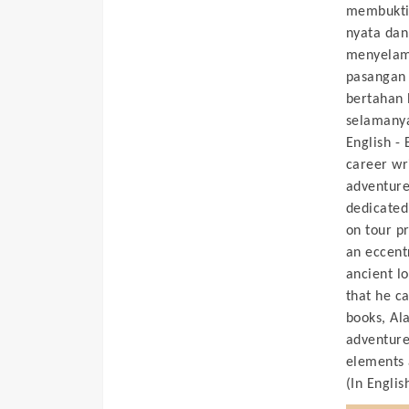
membukti
nyata dan
menyelama
pasangan 
bertahan 
selamany
English -
career wr
adventure
dedicated
on tour p
an eccent
ancient lo
that he ca
books, Ala
adventure,
elements a
(In Englis