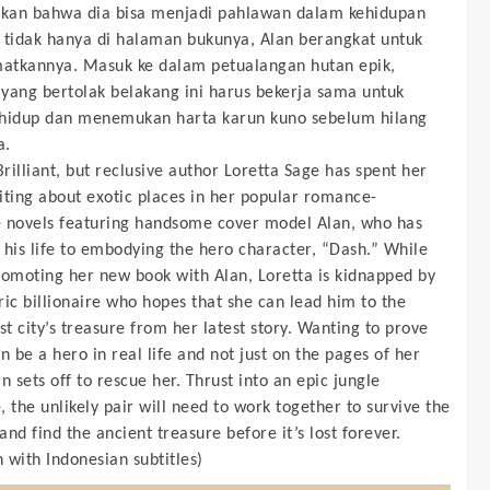
kan bahwa dia bisa menjadi pahlawan dalam kehidupan
 tidak hanya di halaman bukunya, Alan berangkat untuk
tkannya. Masuk ke dalam petualangan hutan epik,
yang bertolak belakang ini harus bekerja sama untuk
hidup dan menemukan harta karun kuno sebelum hilang
a.
Brilliant, but reclusive author Loretta Sage has spent her
iting about exotic places in her popular romance-
 novels featuring handsome cover model Alan, who has
 his life to embodying the hero character, “Dash.” While
romoting her new book with Alan, Loretta is kidnapped by
ric billionaire who hopes that she can lead him to the
st city’s treasure from her latest story. Wanting to prove
n be a hero in real life and not just on the pages of her
n sets off to rescue her. Thrust into an epic jungle
 the unlikely pair will need to work together to survive the
nd find the ancient treasure before it’s lost forever.
h with Indonesian subtitles)