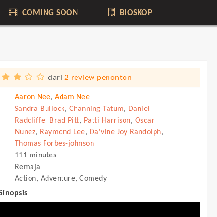
COMING SOON
BIOSKOP
dari
2 review penonton
Aaron Nee
,
Adam Nee
Sandra Bullock
,
Channing Tatum
,
Daniel
Radcliffe
,
Brad Pitt
,
Patti Harrison
,
Oscar
Nunez
,
Raymond Lee
,
Da'vine Joy Randolph
,
Thomas Forbes-johnson
111 minutes
Remaja
Action, Adventure, Comedy
 Sinopsis