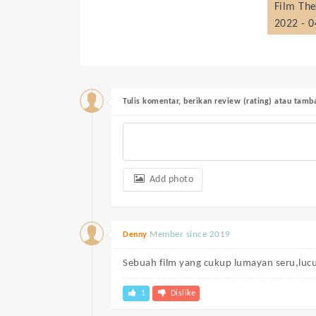
Film
The
2022 - 
Tulis komentar, berikan review (rating) atau tam
Add photo
Member since 2019
Denny
Sebuah film yang cukup lumayan seru,luc
1
Dislike