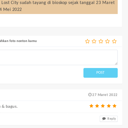
 Lost City
sudah tayang di bioskop sejak tanggal 23 Maret
04 Mei 2022
bahkan foto nonton kamu
POST
27 Maret 2022
u & bagus.
Reply