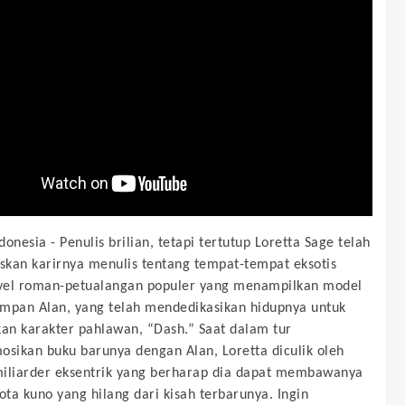
donesia -
Penulis brilian, tetapi tertutup Loretta Sage telah
kan karirnya menulis tentang tempat-tempat eksotis
vel roman-petualangan populer yang menampilkan model
mpan Alan, yang telah mendedikasikan hidupnya untuk
n karakter pahlawan, “Dash.” Saat dalam tur
ikan buku barunya dengan Alan, Loretta diculik oleh
iliarder eksentrik yang berharap dia dapat membawanya
kota kuno yang hilang dari kisah terbarunya. Ingin