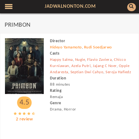
JADWALNONTON.COM
PRIMBON
Director
Hideyo Yamamoto
,
Rudi Soedjarwo
Casts
Happy Salma
,
Nugie
,
Flavio Zaviera
,
Chicco
Kurniawan
,
Azela Putri
,
Jajang C Noer
,
Oppie
Andaresta
,
Septian Dwi Cahyo
,
Seroja Hafiedz
Duration
88 minutes
Rating
Remaja
4.5
Genre
Drama, Horror
2 review