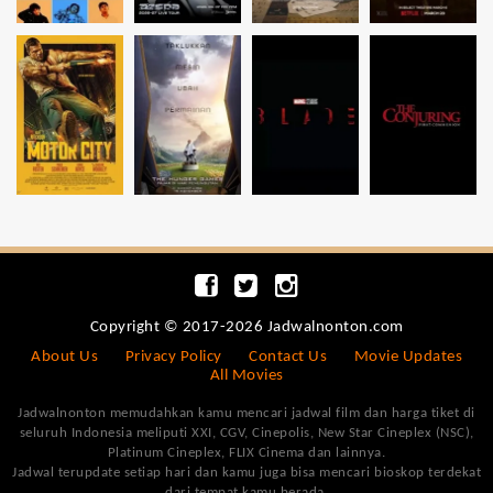
Copyright © 2017-2026 Jadwalnonton.com
About Us
Privacy Policy
Contact Us
Movie Updates
All Movies
Jadwalnonton memudahkan kamu mencari jadwal film dan harga tiket di
seluruh Indonesia meliputi XXI, CGV, Cinepolis, New Star Cineplex (NSC),
Platinum Cineplex, FLIX Cinema dan lainnya.
Jadwal terupdate setiap hari dan kamu juga bisa mencari bioskop terdekat
dari tempat kamu berada.