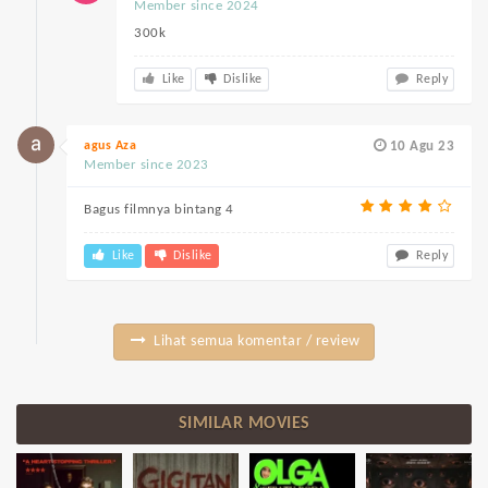
Member since 2024
300k
Like
Dislike
Reply
agus Aza
10 Agu 23
Member since 2023
Bagus filmnya bintang 4
Like
Dislike
Reply
Lihat semua komentar / review
SIMILAR MOVIES