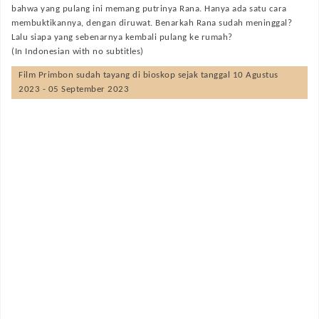
bahwa yang pulang ini memang putrinya Rana. Hanya ada satu cara
membuktikannya, dengan diruwat. Benarkah Rana sudah meninggal?
Lalu siapa yang sebenarnya kembali pulang ke rumah?
(In Indonesian with no subtitles)
Film
Primbon
sudah tayang di bioskop sejak tanggal 10 Agustus
2023 - 05 September 2023