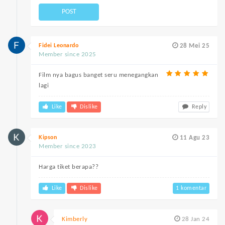
POST
Fidei Leonardo
28 Mei 25
Member since 2025
Film nya bagus banget seru menegangkan
lagi
Like
Dislike
Reply
Kipson
11 Agu 23
Member since 2023
Harga tiket berapa??
Like
Dislike
1 komentar
Kimberly
28 Jan 24