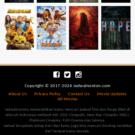
Copyright © 2017-2026 Jadwalnonton.com
About Us
Privacy Policy
Contact Us
Movie Updates
All Movies
Jadwalnonton memudahkan kamu mencari jadwal film dan harga tiket di
seluruh Indonesia meliputi XXI, CGV, Cinepolis, New Star Cineplex (NSC),
Platinum Cineplex, FLIX Cinema dan lainnya.
Jadwal terupdate setiap hari dan kamu juga bisa mencari bioskop terdekat
dari tempat kamu berada.