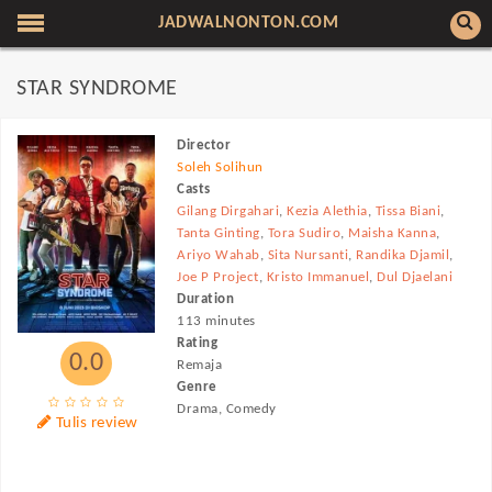
JADWALNONTON.COM
STAR SYNDROME
Director
Soleh Solihun
Casts
Gilang Dirgahari
,
Kezia Alethia
,
Tissa Biani
,
Tanta Ginting
,
Tora Sudiro
,
Maisha Kanna
,
Ariyo Wahab
,
Sita Nursanti
,
Randika Djamil
,
Joe P Project
,
Kristo Immanuel
,
Dul Djaelani
Duration
113 minutes
Rating
0.0
Remaja
Genre
Drama, Comedy
Tulis review