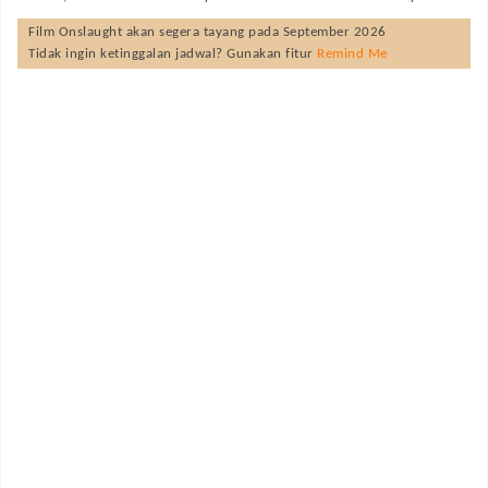
Film
Onslaught
akan segera tayang pada
September 2026
Tidak ingin ketinggalan jadwal? Gunakan fitur
Remind Me