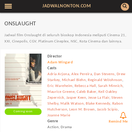
JADWALNONTON.COM
ONSLAUGHT
Jadwal film Onslaught di seluruh bioskop Indonesia meliputi Cinema 21,
XXI, Cinepolis, CGV, Platinum Cineplex, NSC, Kota Cinema dan lainnya.
Director
Adam Wingard
Casts
Adria Arjona
,
Alex Pereira
,
Dan Stevens
,
Drew
Starkey
,
Michael Biehn
,
Reginald VelJohnson
,
Eric Wareheim
,
Rebecca Hall
,
Sarah Minnich
,
Maurice Greene
,
Caleb Baker
,
Keil Oakley
Zepernick
,
Jasper Keen
,
Jesse La Flair
,
Steven
Shelby
,
Malik Watson
,
Blake Kennedy
,
Rabon
Hutcherson
,
Leon M. Brown
,
Jacob Scipio
,
Coming soon
Joanne Marie
Genre
Remind Me
Action, Drama