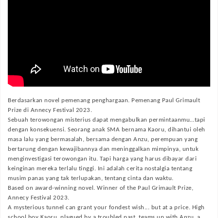
Berdasarkan novel pemenang penghargaan. Pemenang Paul Grimault
Prize di Annecy Festival 2023.
Sebuah terowongan misterius dapat mengabulkan permintaanmu…tapi
dengan konsekuensi. Seorang anak SMA bernama Kaoru, dihantui oleh
masa lalu yang bermasalah, bersama dengan Anzu, perempuan yang
bertarung dengan kewajibannya dan meninggalkan mimpinya, untuk
menginvestigasi terowongan itu. Tapi harga yang harus dibayar dari
keinginan mereka terlalu tinggi. Ini adalah cerita nostalgia tentang
musim panas yang tak terlupakan, tentang cinta dan waktu.
Based on award-winning novel. Winner of the Paul Grimault Prize,
Annecy Festival 2023.
A mysterious tunnel can grant your fondest wish... but at a price. High
school boy Kaoru, plagued by a troubled past, teams up with Anzu, a