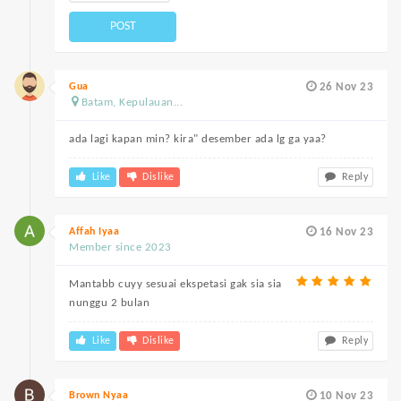
POST
Gua
26 Nov 23
Batam, Kepulauan...
ada lagi kapan min? kira" desember ada lg ga yaa?
Like
Dislike
Reply
Affah Iyaa
16 Nov 23
Member since 2023
Mantabb cuyy sesuai ekspetasi gak sia sia
nunggu 2 bulan
Like
Dislike
Reply
Brown Nyaa
10 Nov 23