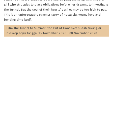
girl who struggles to place obligations before her dreams, to investigate
the Tunnel. But the cost of their hearts’ desires may be too high to pay.
This is an unforgettable summer story of nostalgia, young love and
bending time itself.
Film
The Tunnel to Summer, the Exit of Goodbyes
sudah tayang di
bioskop sejak tanggal 15 November 2023 - 30 November 2023