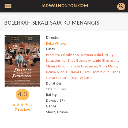
JADWALNONTON.COM
BOLEHKAH SEKALI SAJA KU MENANGIS
Director
Reka Wijaya
Casts
Pradikta Wicaksono
,
Adzana Ashel
,
Prilly
Latuconsina
,
Ence Bagus
,
Antonio Blanco Jr.
,
Shania Gracia
,
Kristo Immanuel
,
Widi Mulia
,
Kenya Nindia
,
Ummi Quary
,
Dominique Sanda
,
surya saputra
,
Dayu Wijanto
Duration
101 minutes
4.3
Rating
Dewasa 17+
Genre
7 review
Short, Drama