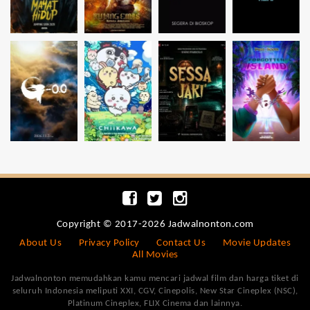
Copyright © 2017-2026 Jadwalnonton.com
About Us
Privacy Policy
Contact Us
Movie Updates
All Movies
Jadwalnonton memudahkan kamu mencari jadwal film dan harga tiket di
seluruh Indonesia meliputi XXI, CGV, Cinepolis, New Star Cineplex (NSC),
Platinum Cineplex, FLIX Cinema dan lainnya.