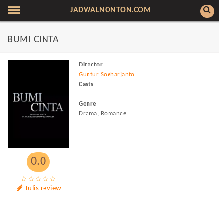
JADWALNONTON.COM
BUMI CINTA
Director
Guntur Soeharjanto
Casts
Genre
Drama, Romance
0.0
Tulis review