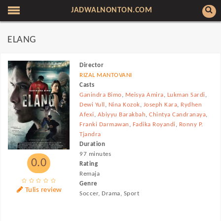
JADWALNONTON.COM
ELANG
Director
RIZAL MANTOVANI
Casts
Ganindra Bimo
,
Meisya Amira
,
Lukman Sardi
,
Dewi Yull
,
Nina Kozok
,
Joseph Kara
,
Rydhen
Afexi
,
Abiyyu Barakbah
,
Chintya Candranaya
,
Franki Darmawan
,
Fadika Royandi
,
Ronny P.
Tjandra
Duration
97 minutes
0.0
Rating
Remaja
Genre
Tulis review
Soccer, Drama, Sport