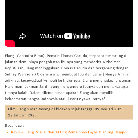
Elang (Ganindra Bimo), Pemain Timnas Garuda, terpaksa bertarung di
jalanan demi biaya pengobatan ibunya yang menderita Alzheimer.
Keputusan Elang meninggalkan Timnas Garuda dan bergabung dengan
Sidney Warriors FC demi uang, membuat Ibu dan Laras (Meisya Amira)
adiknya, kecewa.Saat kembali ke Indonesia, Elang menghadapi ancaman
Hardiman (Lukman Sardi) yang menyandera ibunya dan memaksa agar
timnya kalah. Dalam dilema besar, apakah Elang akan memilih
kehormatan Bangsa Indonesia atau justru nyawa Ibunya?
Film
Elang
sudah tayang di bioskop sejak tanggal 09 Januari 2025 -
22 Januari 2025
Baca juga :
Review Elang: Visual dan Akting Pemainnya Layak Diacungi Jempol