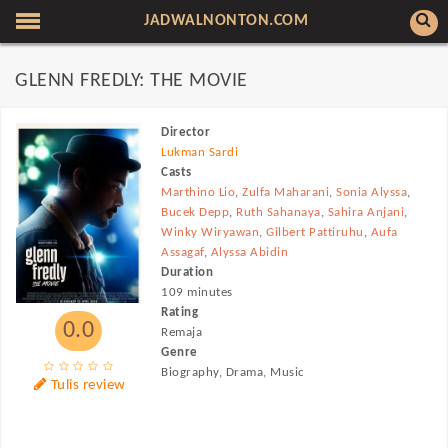
JADWALNONTON.COM
GLENN FREDLY: THE MOVIE
Director
Lukman Sardi
Casts
Marthino Lio
,
Zulfa Maharani
,
Sonia Alyssa
,
Bucek Depp
,
Ruth Sahanaya
,
Sahira Anjani
,
Winky Wiryawan
,
Gilbert Pattiruhu
,
Aufa
Assagaf
,
Alyssa Abidin
Duration
109 minutes
Rating
0.0
Remaja
Genre
Biography, Drama, Music
Tulis review