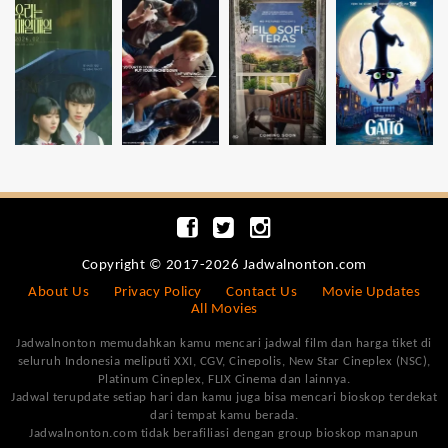
Copyright © 2017-2026 Jadwalnonton.com
About Us
Privacy Policy
Contact Us
Movie Updates
All Movies
Jadwalnonton memudahkan kamu mencari jadwal film dan harga tiket di
seluruh Indonesia meliputi XXI, CGV, Cinepolis, New Star Cineplex (NSC),
Platinum Cineplex, FLIX Cinema dan lainnya.
Jadwal terupdate setiap hari dan kamu juga bisa mencari bioskop terdekat
dari tempat kamu berada.
Jadwalnonton.com tidak berafiliasi dengan group bioskop manapun