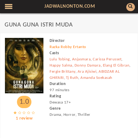
JADWALNONTON.COM
GUNA GUNA ISTRI MUDA
Director
Razka Robby Ertanto
Casts
Lulu Tobing
,
Anjasmara
,
Carissa Perusset
,
Happy Salma
,
Donny Damara
,
Elang El Gibran
,
Fergie Brittany
,
Ara Ajisiwi
,
ABIDZAR AL
GHIFARI
,
Tj Ruth
,
Amanda Soekasah
Duration
97 minutes
Rating
1.0
Dewasa 17+
Genre
Drama, Horror, Thriller
1 review