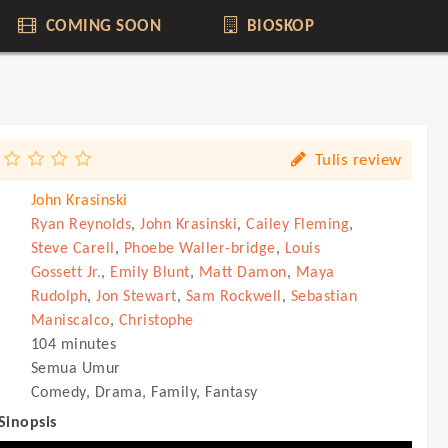
COMING SOON
BIOSKOP
Tulis review
John Krasinski
Ryan Reynolds
,
John Krasinski
,
Cailey Fleming
,
Steve Carell
,
Phoebe Waller-bridge
,
Louis
Gossett Jr.
,
Emily Blunt
,
Matt Damon
,
Maya
Rudolph
,
Jon Stewart
,
Sam Rockwell
,
Sebastian
Maniscalco
,
Christophe
104 minutes
Semua Umur
Comedy, Drama, Family, Fantasy
 Sinopsis