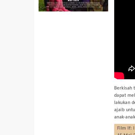
Berkisah 
dapat mel
lakukan d
ajaib unt
anak-anak
Film
If: