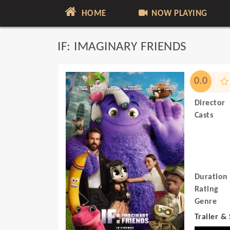
HOME
NOW PLAYING
IF: IMAGINARY FRIENDS
0.0
Director
Casts
Duration
Rating
Genre
Trailer &