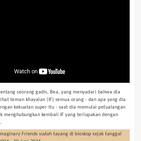
tentang seorang gadis, Bea, yang menyadari bahwa dia
ihat teman khayalan (IF) semua orang - dan apa yang dia
engan kekuatan super itu - saat dia memulai petualangan
uk menghubungkan kembali IF yang terlupakan dengan
.
 Imaginary Friends
sudah tayang di bioskop sejak tanggal