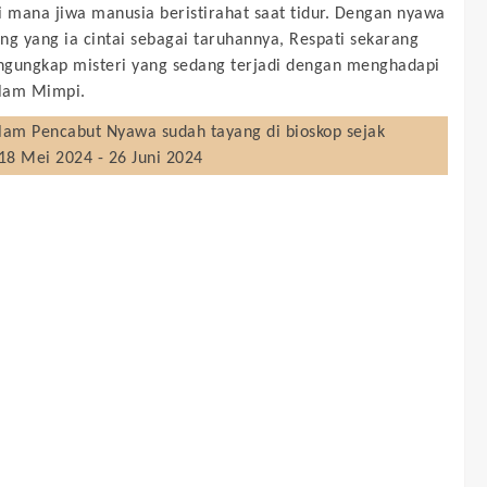
i mana jiwa manusia beristirahat saat tidur. Dengan nyawa
ng yang ia cintai sebagai taruhannya, Respati sekarang
gungkap misteri yang sedang terjadi dengan menghadapi
Alam Mimpi.
lam Pencabut Nyawa
sudah tayang di bioskop sejak
18 Mei 2024 - 26 Juni 2024