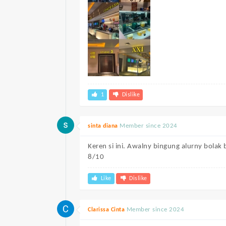
1
Dislike
Member since 2024
sinta diana
Keren si ini. Awalny bingung alurny bolak 
8/10
Like
Dislike
Member since 2024
Clarissa Cinta