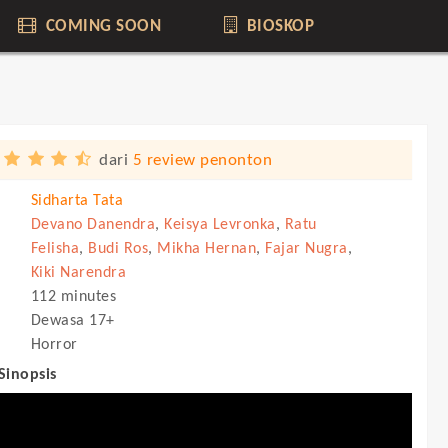
COMING SOON
BIOSKOP
dari
5 review penonton
Sidharta Tata
Devano Danendra
,
Keisya Levronka
,
Ratu
Felisha
,
Budi Ros
,
Mikha Hernan
,
Fajar Nugra
,
Kiki Narendra
112 minutes
Dewasa 17+
Horror
 Sinopsis