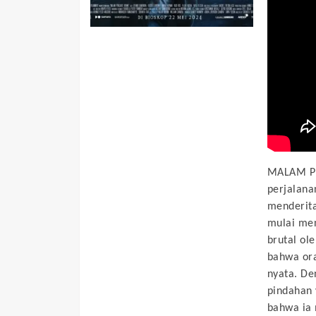
MALAM PE
perjalana
menderita
mulai men
brutal ol
bahwa ora
nyata. De
pindahan 
bahwa ia