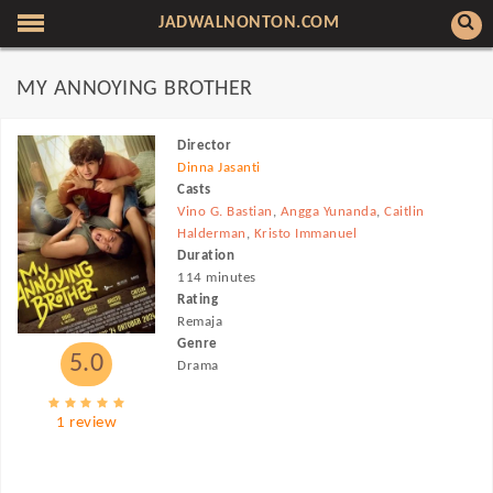
JADWALNONTON.COM
MY ANNOYING BROTHER
Director
Dinna Jasanti
Casts
Vino G. Bastian
,
Angga Yunanda
,
Caitlin
Halderman
,
Kristo Immanuel
Duration
114 minutes
Rating
Remaja
Genre
5.0
Drama
1 review