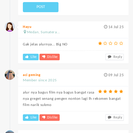
POST
Hayu
14 Jul 25
Medan, Sumatera...
Gak jelas alurnya... Big NO
Like
Dislike
Reply
aci geming
09 Jul 25
Member since 2025
alur nya bagus film nya bagus bangat rasa
nya greget senang pengen nonton lagi lh rekomen bangat
film narik sukmo
Like
Dislike
Reply