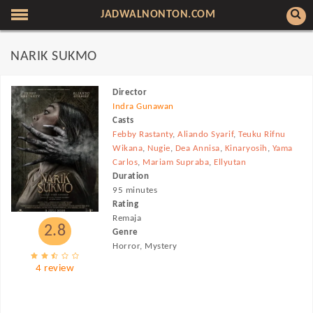
JADWALNONTON.COM
NARIK SUKMO
Director
Indra Gunawan
Casts
Febby Rastanty
,
Aliando Syarif
,
Teuku Rifnu
Wikana
,
Nugie
,
Dea Annisa
,
Kinaryosih
,
Yama
Carlos
,
Mariam Supraba
,
Ellyutan
Duration
95 minutes
Rating
Remaja
2.8
Genre
Horror, Mystery
4 review