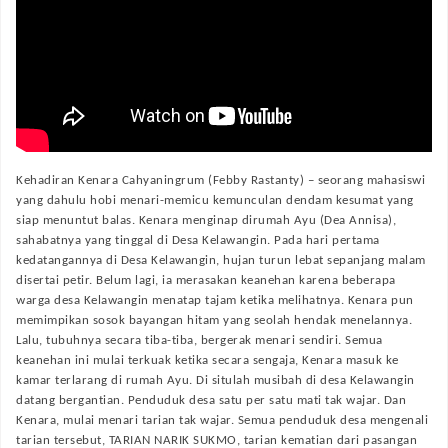
Kehadiran Kenara Cahyaningrum (Febby Rastanty) – seorang mahasiswi
yang dahulu hobi menari-memicu kemunculan dendam kesumat yang
siap menuntut balas. Kenara menginap dirumah Ayu (Dea Annisa),
sahabatnya yang tinggal di Desa Kelawangin. Pada hari pertama
kedatangannya di Desa Kelawangin, hujan turun lebat sepanjang malam
disertai petir. Belum lagi, ia merasakan keanehan karena beberapa
warga desa Kelawangin menatap tajam ketika melihatnya. Kenara pun
memimpikan sosok bayangan hitam yang seolah hendak menelannya.
Lalu, tubuhnya secara tiba-tiba, bergerak menari sendiri. Semua
keanehan ini mulai terkuak ketika secara sengaja, Kenara masuk ke
kamar terlarang di rumah Ayu. Di situlah musibah di desa Kelawangin
datang bergantian. Penduduk desa satu per satu mati tak wajar. Dan
Kenara, mulai menari tarian tak wajar. Semua penduduk desa mengenali
tarian tersebut, TARIAN NARIK SUKMO, tarian kematian dari pasangan