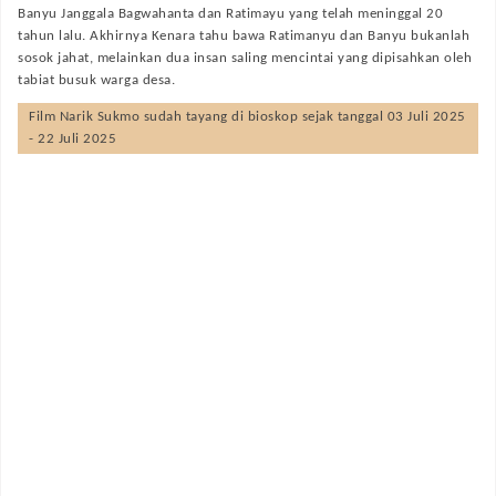
Banyu Janggala Bagwahanta dan Ratimayu yang telah meninggal 20
tahun lalu. Akhirnya Kenara tahu bawa Ratimanyu dan Banyu bukanlah
sosok jahat, melainkan dua insan saling mencintai yang dipisahkan oleh
tabiat busuk warga desa.
Film
Narik Sukmo
sudah tayang di bioskop sejak tanggal 03 Juli 2025
- 22 Juli 2025