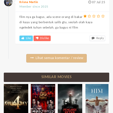
Krisna Martin
07 Jul 25
Member since 2025
film nya ga bagus, ada scene orang di bakar
di kayu yang berbentuk salib gtu, seolah olah kaya
ngeledek tuhan sebelah, ga bagus ni film
Like
Dislike
Reply
Lihat semua komentar / review
SIMILAR MOVIES