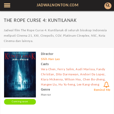
JADWALNONTON.COM
THE ROPE CURSE 4: KUNTILANAK
Jadwal film The Rope Curse 4: Kuntilanak di seluruh bioskop Indonesia
meliputi Cinema 21, XXI, Cinepolis, CGV, Platinum Cineplex, NSC, Kota
Cinema dan lainnya.
Director
Shih Han Lao
Casts
Vera Chen
,
Ferry Salim
,
Audi Marissa
,
Fandy
Christian
,
Dito Darmawan
,
Andovi Da Lopez
,
Kiara Mckenna
,
Wilson Hsu
,
Chen Bo-zheng
,
Hangee Liu
,
Hu Yu-heng
,
Lee Kang-sheng
Genre
Remind Me
Horror
Coming soon