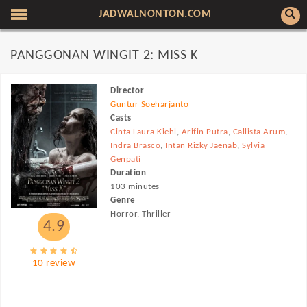
JADWALNONTON.COM
PANGGONAN WINGIT 2: MISS K
Director
Guntur Soeharjanto
Casts
Cinta Laura Kiehl
,
Arifin Putra
,
Callista Arum
,
Indra Brasco
,
Intan Rizky Jaenab
,
Sylvia
Genpati
Duration
103 minutes
Genre
Horror, Thriller
4.9
10 review