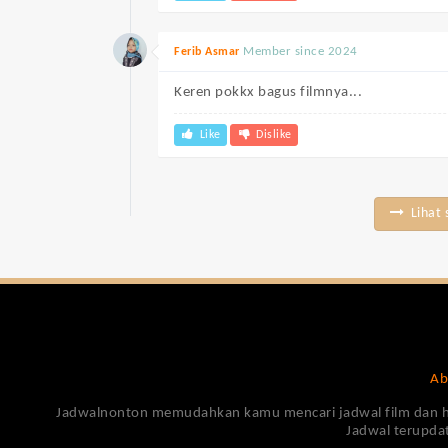
Member since 2024
Ferib Asmar
Keren pokkx bagus filmnya...
Like
Dislike
Lihat 
Ab
Jadwalnonton memudahkan kamu mencari jadwal film dan harga
Jadwal terupdat