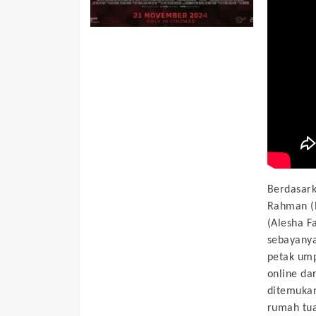
Berdasark
Rahman (R
(Alesha F
sebayany
petak um
online da
ditemukan
rumah tua