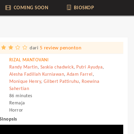
COMING SOON
BIOSKOP
dari
5 review penonton
RIZAL MANTOVANI
Randy Martin
,
Saskia chadwick
,
Putri Ayudya
,
Alesha Fadillah Kurniawan
,
Adam Farrel
,
Monique Henry
,
Gilbert Pattiruhu
,
Roewina
Sahertian
86 minutes
Remaja
Horror
 Sinopsis