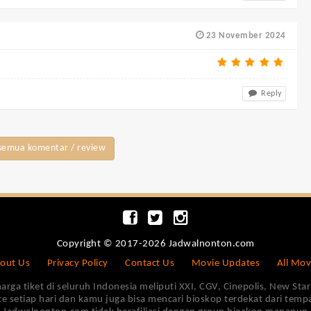
23 November 2024
Reply
semua komentar / review
Copyright © 2017-2026 Jadwalnonton.com
out Us
Privacy Policy
Contact Us
Movie Updates
All Mov
 tiket di seluruh Indonesia meliputi XXI, CGV, Cinepolis, New Star 
e setiap hari dan kamu juga bisa mencari bioskop terdekat dari tem