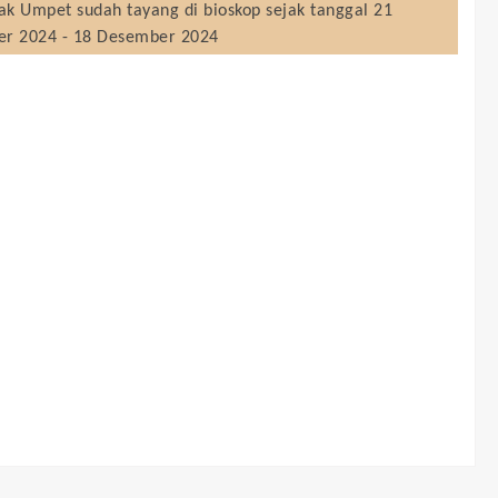
ak Umpet
sudah tayang di bioskop sejak tanggal 21
r 2024 - 18 Desember 2024