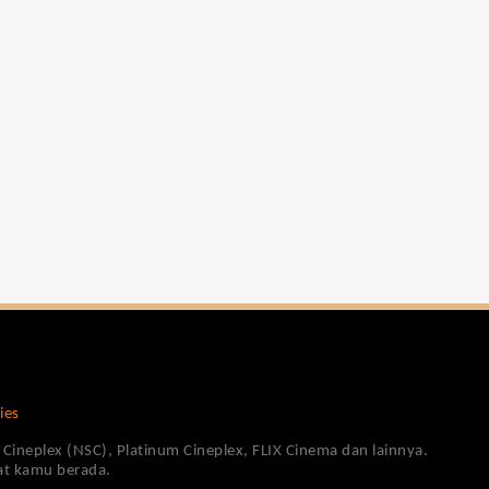
ies
Cineplex (NSC), Platinum Cineplex, FLIX Cinema dan lainnya.
pat kamu berada.