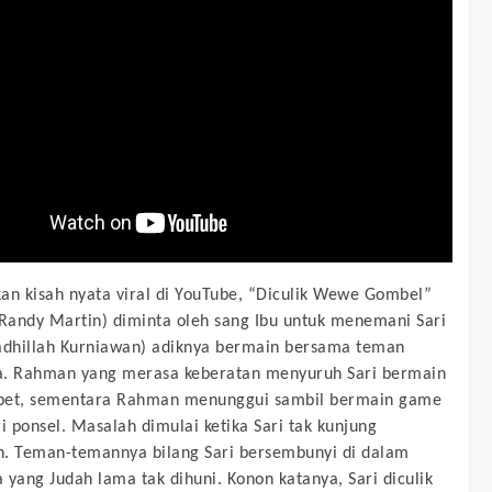
an kisah nyata viral di YouTube, “Diculik Wewe Gombel”
andy Martin) diminta oleh sang Ibu untuk menemani Sari
adhillah Kurniawan) adiknya bermain bersama teman
a. Rahman yang merasa keberatan menyuruh Sari bermain
pet, sementara Rahman menunggui sambil bermain game
ri ponsel. Masalah dimulai ketika Sari tak kunjung
. Teman-temannya bilang Sari bersembunyi di dalam
 yang Judah lama tak dihuni. Konon katanya, Sari diculik