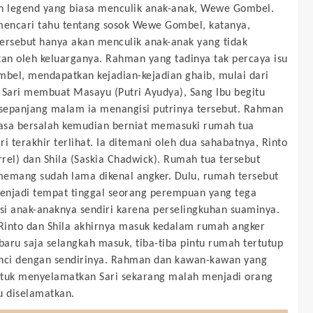
n legend yang biasa menculik anak-anak, Wewe Gombel.
encari tahu tentang sosok Wewe Gombel, katanya,
ersebut hanya akan menculik anak-anak yang tidak
kan oleh keluarganya. Rahman yang tadinya tak percaya isu
el, mendapatkan kejadian-kejadian ghaib, mulai dari
 Sari membuat Masayu (Putri Ayudya), Sang Ibu begitu
 sepanjang malam ia menangisi putrinya tersebut. Rahman
asa bersalah kemudian berniat memasuki rumah tua
ri terakhir terlihat. Ia ditemani oleh dua sahabatnya, Rinto
rel) dan Shila (Saskia Chadwick). Rumah tua tersebut
emang sudah lama dikenal angker. Dulu, rumah tersebut
njadi tempat tinggal seorang perempuan yang tega
i anak-anaknya sendiri karena perselingkuhan suaminya.
into dan Shila akhirnya masuk kedalam rumah angker
 baru saja selangkah masuk, tiba-tiba pintu rumah tertutup
nci dengan sendirinya. Rahman dan kawan-kawan yang
tuk menyelamatkan Sari sekarang malah menjadi orang
u diselamatkan.