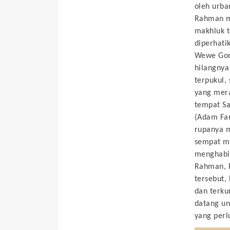
oleh urba
Rahman m
makhluk t
diperhati
Wewe Gomb
hilangnya
terpukul,
yang mer
tempat Sa
(Adam Far
rupanya m
sempat me
menghabis
Rahman, R
tersebut,
dan terku
datang un
yang perl