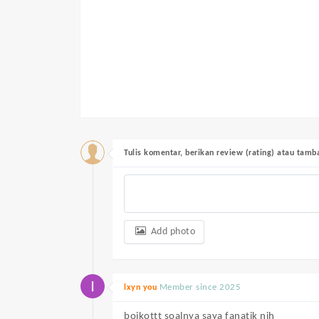
Tulis komentar, berikan review (rating) atau tam
Add photo
Member since 2025
lxyn you
boikottt soalnya saya fanatik nih