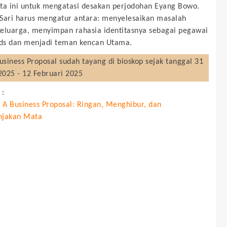
ta ini untuk mengatasi desakan perjodohan Eyang Bowo.
Sari harus mengatur antara: menyelesaikan masalah
eluarga, menyimpan rahasia identitasnya sebagai pegawai
ds dan menjadi teman kencan Utama.
usiness Proposal
sudah tayang di bioskop sejak tanggal 31
2025 - 12 Februari 2025
 :
 A Business Proposal: Ringan, Menghibur, dan
jakan Mata