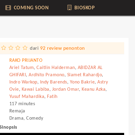
COMING SOON
BIOSKOP
dari
92 review penonton
RAKO PRIJANTO
Ariel Tatum
,
Caitlin Halderman
,
ABIDZAR AL
GHIFARI
,
Ardhito Pramono
,
Slamet Rahardjo
,
Indro Warkop
,
Indy Barends
,
Yono Bakrie
,
Astry
Ovie
,
Kawai Labiba
,
Jordan Omar
,
Keanu Azka
,
Yusuf Mahardika
,
Fatih
117 minutes
Remaja
Drama, Comedy
 Sinopsis