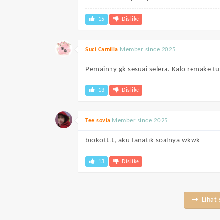
15
Dislike
Member since 2025
Suci Carnilla
Pemainny gk sesuai selera. Kalo remake tu
13
Dislike
Member since 2025
Tee sovia
biokotttt, aku fanatik soalnya wkwk
13
Dislike
Lihat 