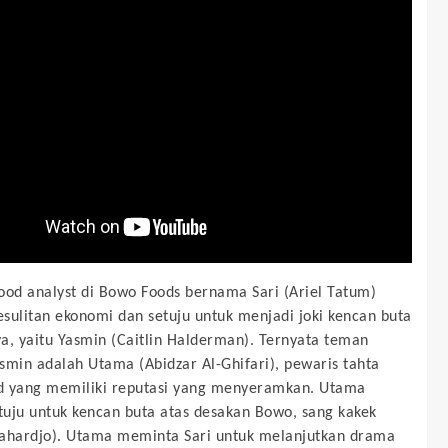
ood analyst di Bowo Foods bernama Sari (Ariel Tatum)
kesulitan ekonomi dan setuju untuk menjadi joki kencan buta
a, yaitu Yasmin (Caitlin Halderman). Ternyata teman
smin adalah Utama (Abidzar Al-Ghifari), pewaris tahta
d yang memiliki reputasi yang menyeramkan. Utama
etuju untuk kencan buta atas desakan Bowo, sang kakek
ahardjo). Utama meminta Sari untuk melanjutkan drama