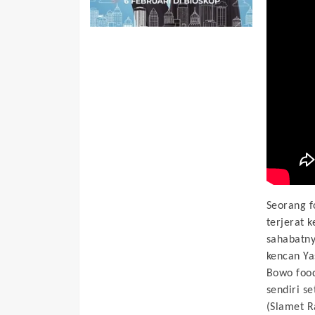
Seorang f
terjerat 
sahabatny
kencan Ya
Bowo foo
sendiri s
(Slamet R