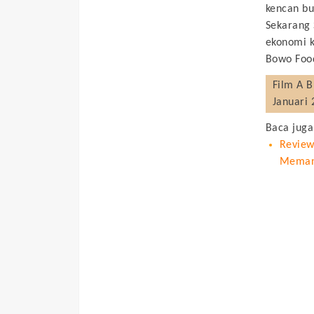
kencan bu
Sekarang 
ekonomi k
Bowo Foo
Film
A B
Januari 
Baca juga
Review
Meman