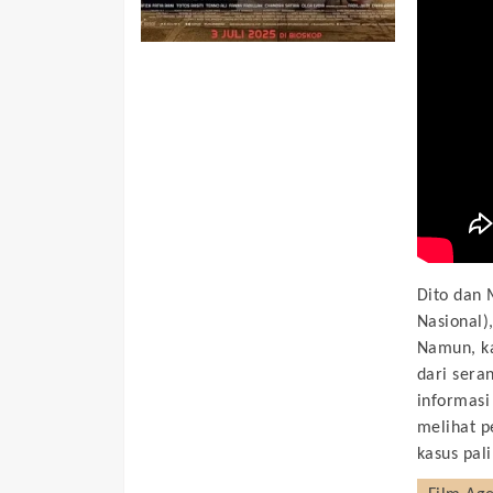
Dito dan 
Nasional)
Namun, ka
dari sera
informasi
melihat p
kasus pal