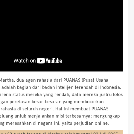
Martha, dua agen rahasia dari PUANAS (Pusat Usaha
, adalah bagian dari badan intelijen terendah di Indonesia.
rena status mereka yang rendah, data mereka justru lolos
ngan peretasan besar-besaran yang membocorkan
 rahasia di seluruh negeri. Hal ini membuat PUANAS
eluang untuk menjalankan misi terbesarnya: mengungkap
ing meresahkan di negara ini, yaitu perjudian online.