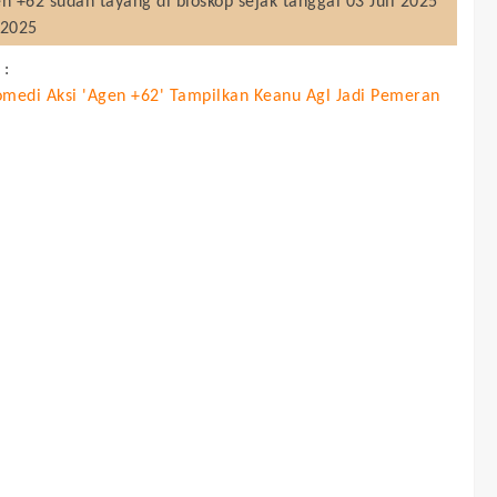
n +62
sudah tayang di bioskop sejak tanggal 03 Juli 2025
i 2025
 :
omedi Aksi 'Agen +62' Tampilkan Keanu Agl Jadi Pemeran