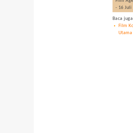
Film
Age
- 16 Jul
Baca juga
Film K
Utama