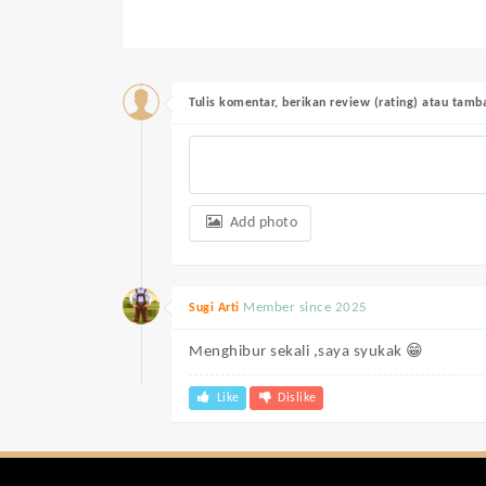
Tulis komentar, berikan review (rating) atau tam
Add photo
Member since 2025
Sugi Arti
Menghibur sekali ,saya syukak 😁
Like
Dislike