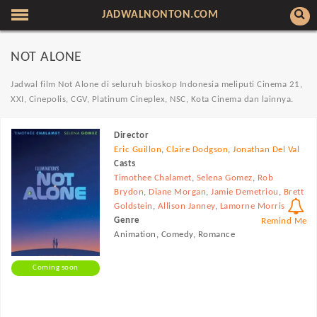
JADWALNONTON.COM
NOT ALONE
Jadwal film Not Alone di seluruh bioskop Indonesia meliputi Cinema 21,
XXI, Cinepolis, CGV, Platinum Cineplex, NSC, Kota Cinema dan lainnya.
Director
Eric Guillon
,
Claire Dodgson
,
Jonathan Del Val
Casts
Timothee Chalamet
,
Selena Gomez
,
Rob
Brydon
,
Diane Morgan
,
Jamie Demetriou
,
Brett
Goldstein
,
Allison Janney
,
Lamorne Morris
Genre
Remind Me
Animation, Comedy, Romance
Coming soon