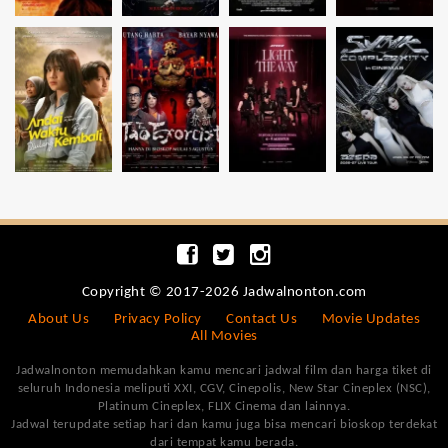
Copyright © 2017-2026 Jadwalnonton.com
About Us
Privacy Policy
Contact Us
Movie Updates
All Movies
Jadwalnonton memudahkan kamu mencari jadwal film dan harga tiket di
seluruh Indonesia meliputi XXI, CGV, Cinepolis, New Star Cineplex (NSC),
Platinum Cineplex, FLIX Cinema dan lainnya.
Jadwal terupdate setiap hari dan kamu juga bisa mencari bioskop terdekat
dari tempat kamu berada.