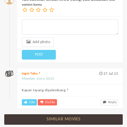
Tulis komentar, berikan review (rating) atau tambahkan foto
nonton kamu
Add photo
POST
Ingin Tahu ?
27 Jul 25
Member since 2025
Kapan tayang dipalembang ?
Like
Dislike
Reply
SIMILAR MOVIES