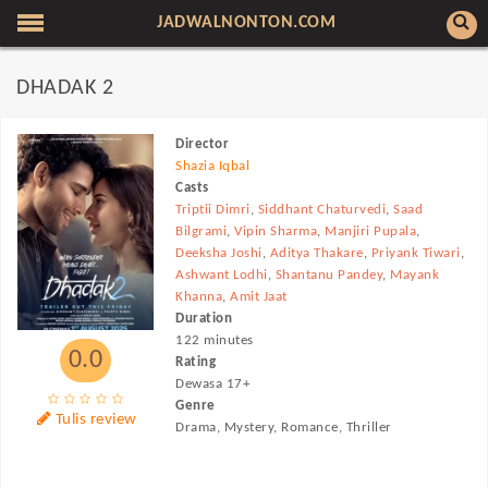
JADWALNONTON.COM
DHADAK 2
Director
Shazia Iqbal
Casts
Triptii Dimri
,
Siddhant Chaturvedi
,
Saad
Bilgrami
,
Vipin Sharma
,
Manjiri Pupala
,
Deeksha Joshi
,
Aditya Thakare
,
Priyank Tiwari
,
Ashwant Lodhi
,
Shantanu Pandey
,
Mayank
Khanna
,
Amit Jaat
Duration
122 minutes
0.0
Rating
Dewasa 17+
Genre
Tulis review
Drama, Mystery, Romance, Thriller