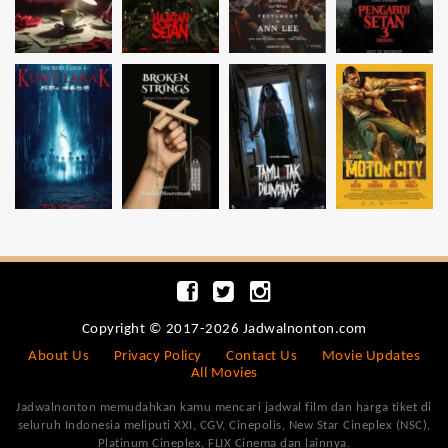
Copyright © 2017-2026 Jadwalnonton.com
About Us
Privacy Policy
Contact Us
Movie Updates
All Movies
Jadwalnonton memudahkan kamu mencari jadwal film dan harga tiket di
seluruh Indonesia meliputi XXI, CGV, Cinepolis, New Star Cineplex (NSC),
Platinum Cineplex, FLIX Cinema dan lainnya.