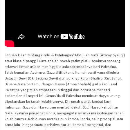
Sebuah kisah tentang rindu & kehilangan"Abdullah Gaza (Azamy Syauqi)
atau biasa dipanggil Gaza adalah bocah yatim piatu. Ayahnya seorang
relawan kemanusiaan meninggal dunia sekembalinya dari Palestina.
Sejak kematian Ayahnya, Gaza dititipkan dirumah panti yang dikelola
Ustazah Dewi (Oki Setiana Dewi) dan adiknya Rafah Shafira (Cut Syifa).
Di sana Gaza bertemu dengan Hayya (Amna Shahab) gadis kecil asal
Palestina yang telah empat tahun tinggal dan berusaha mencari
kedamaian di negeri ini. Genosida di Palestina membuat Hayya urung
dipulangkan ke tanah kelahirannya. Di rumah panti, lambat laun
hubungan Gaza dan Hayya pun menjadi dekat. Bagi Hayya kehadiran
Gaza layaknya pengobat rindu, mengingat namanya mirip dengan tanah
kelahirannya. Kehidupan mereka pun kembali ceria, saling mengisi satu
sama lain, hingga suatu peristiwa buruk, kembali mengintai, dan