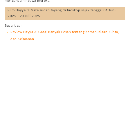
mengancam nyawa mereka.
Film
Hayya 3: Gaza
sudah tayang di bioskop sejak tanggal 01 Juni
2025 - 20 Juli 2025
Baca juga :
Review Hayya 3: Gaza: Banyak Pesan tentang Kemanusiaan, Cinta,
dan Keimanan