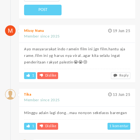
POST
Missy Nunu
19 Jun 25
Member since 2025
Ayo masyararakat indo ramein film ini jgn film.hantu aja
rame..film ini yg harus nya viral..agar kita selalu ingat
penderitaan rakyat palestin😭😭😢
1
Dislike
Reply
Tika
13 Jun 25
Member since 2025
Minggu adain lagi dong...mau nonyon sekelasss barengan
1
Dislike
1 komentar