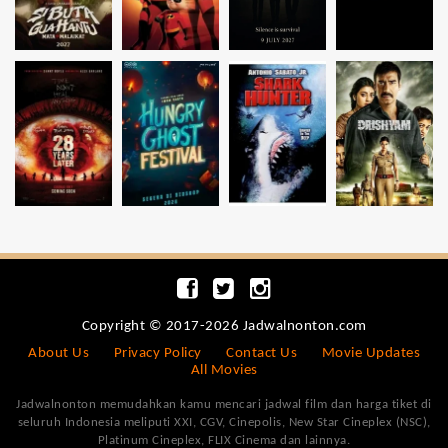
Copyright © 2017-2026 Jadwalnonton.com
About Us
Privacy Policy
Contact Us
Movie Updates
All Movies
Jadwalnonton memudahkan kamu mencari jadwal film dan harga tiket di
seluruh Indonesia meliputi XXI, CGV, Cinepolis, New Star Cineplex (NSC),
Platinum Cineplex, FLIX Cinema dan lainnya.