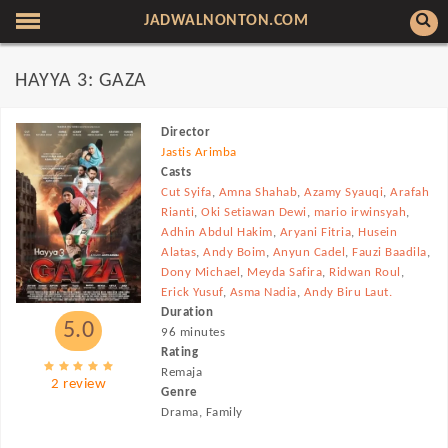
JADWALNONTON.COM
HAYYA 3: GAZA
Director
Jastis Arimba
Casts
Cut Syifa
,
Amna Shahab
,
Azamy Syauqi
,
Arafah
Rianti
,
Oki Setiawan Dewi
,
mario irwinsyah
,
Adhin Abdul Hakim
,
Aryani Fitria
,
Husein
Alatas
,
Andy Boim
,
Anyun Cadel
,
Fauzi Baadila
,
Dony Michael
,
Meyda Safira
,
Ridwan Roul
,
Erick Yusuf
,
Asma Nadia
,
Andy Biru Laut.
Duration
5.0
96 minutes
Rating
Remaja
2 review
Genre
Drama, Family