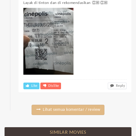
Layak di tinton dan di rekomendasikan 👏🏼👏🏼
Like
Dislike
Reply
Lihat semua komentar / review
SIMILAR MOVIES