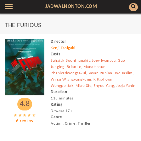
JADWALNONTON.COM
THE FURIOUS
Director
Kenji Tanigaki
Casts
Sahajak Boonthanakit
,
Joey Iwanaga
,
Guo
Junging
,
Brian Le
,
Manatsanun
Phanlerdwongsakul
,
Yayan Ruhian
,
Joe Taslim
,
Winai Wiangyangkung
,
Kittiphoom
Wongpentak
,
Miao Xie
,
Enyou Yang
,
Jeeja Yanin
Duration
113 minutes
4.8
Rating
Dewasa 17+
Genre
6 review
Action, Crime, Thriller