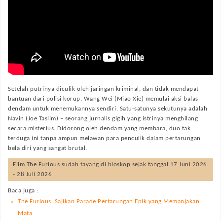
Setelah putrinya diculik oleh jaringan kriminal, dan tidak mendapat
bantuan dari polisi korup, Wang Wei (Miao Xie) memulai aksi balas
dendam untuk menemukannya sendiri. Satu-satunya sekutunya adalah
Navin (Joe Taslim) – seorang jurnalis gigih yang istrinya menghilang
secara misterius. Didorong oleh dendam yang membara, duo tak
terduga ini tanpa ampun melawan para penculik dalam pertarungan
bela diri yang sangat brutal.
Film
The Furious
sudah tayang di bioskop sejak tanggal 17 Juni 2026
- 28 Juli 2026
Baca juga :
The Furious: Sajikan Parade Pertarungan Epik yang Memanjakan
Mata