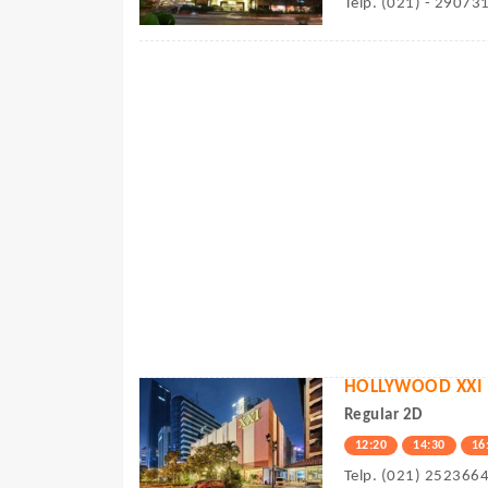
Telp. (021) - 29073
HOLLYWOOD XXI
Regular 2D
12:20
14:30
16
Telp. (021) 252366