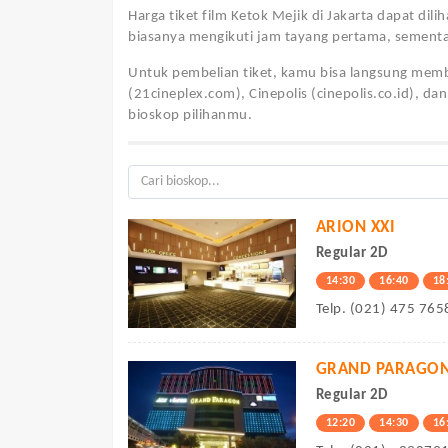
Harga tiket film Ketok Mejik di Jakarta dapat dili
biasanya mengikuti jam tayang pertama, sementa
Untuk pembelian tiket, kamu bisa langsung membe
(21cineplex.com), Cinepolis (cinepolis.co.id), da
bioskop pilihanmu.
ARION XXI
Regular 2D
14:30
16:40
18
Telp. (021) 475 765
GRAND PARAGON
Regular 2D
12:20
14:30
16