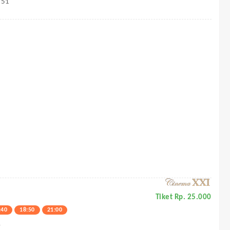
151
Tiket Rp. 25.000
:40
18:50
21:00
4