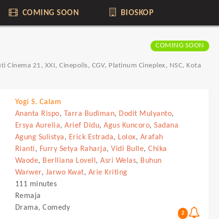
COMING SOON
BIOSKOP
COMING SOON
ti Cinema 21, XXI, Cinepolis, CGV, Platinum Cineplex, NSC, Kota
Yogi S. Calam
Ananta Rispo
,
Tarra Budiman
,
Dodit Mulyanto
,
Ersya Aurelia
,
Arief Didu
,
Agus Kuncoro
,
Sadana
Agung Sulistya
,
Erick Estrada
,
Lolox
,
Arafah
Rianti
,
Furry Setya Raharja
,
Vidi Bulle
,
Chika
Waode
,
Berlliana Lovell
,
Asri Welas
,
Buhun
Warwer
,
Jarwo Kwat
,
Arie Kriting
111 minutes
Remaja
Drama, Comedy
2