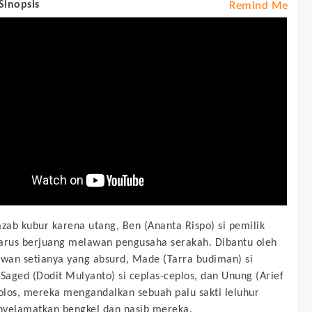
 Sinopsis
Remind Me
azab kubur karena utang, Ben (Ananta Rispo) si pemilik
arus berjuang melawan pengusaha serakah. Dibantu oleh
awan setianya yang absurd, Made (Tarra budiman) si
 Saged (Dodit Mulyanto) si ceplas-ceplos, dan Unung (Arief
polos, mereka mengandalkan sebuah palu sakti leluhur
yelamatkan bengkel dan nasib mereka.