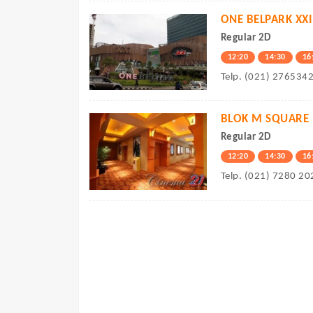
ONE BELPARK XXI
Regular 2D
12:20
14:30
16
Telp. (021) 276534
BLOK M SQUARE
Regular 2D
12:20
14:30
16
Telp. (021) 7280 20