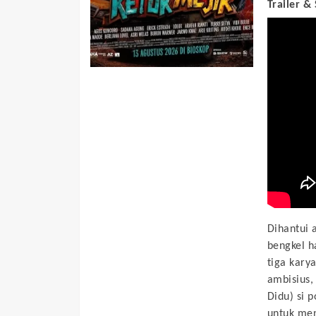
Trailer &
Dihantui 
bengkel h
tiga kary
ambisius,
Didu) si 
untuk men