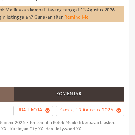
ok Mejik
akan kembali tayang tanggal
13 Agustus 2026
gin ketinggalan? Gunakan fitur
Remind Me
KOMENTAR
UBAH KOTA
Kamis, 13 Agustus 2026
eptember 2025 – Tonton film Ketok Mejik di berbagai bioskop
on XXI, Kuningan City XXI dan Hollywood XXI.