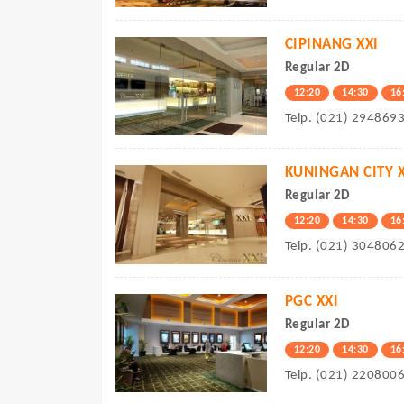
CIPINANG XXI
Regular 2D
12:20
14:30
16
Telp. (021) 294869
KUNINGAN CITY X
Regular 2D
12:20
14:30
16
Telp. (021) 304806
PGC XXI
Regular 2D
12:20
14:30
16
Telp. (021) 220800