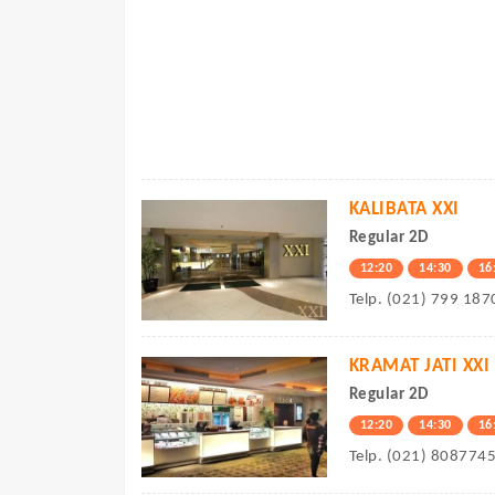
KALIBATA XXI
Regular 2D
12:20
14:30
16
Telp. (021) 799 187
KRAMAT JATI XXI
Regular 2D
12:20
14:30
16
Telp. (021) 808774