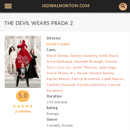
JADWALNONTON.COM
THE DEVIL WEARS PRADA 2
Director
David Frankel
Casts
Meryl Streep
,
Sydney Sweeney
,
Emily Blunt
,
Anne Hathaway
,
Kenneth Branagh
,
Stanley
Tucci
,
Lucy Liu
,
Justin Theroux
,
Lady Gaga
,
Tracie Thoms
,
B.J. Novak
,
Simone Ashley
,
Rachel Bloom
,
Patrick Brammall
,
Caleb Hearon
,
Pauline Chalamet
,
Karolina Kurkova
,
Conrad
Ricamora
5.0
Duration
119 minutes
Rating
2 review
Remaja
Genre
Comedy, Drama