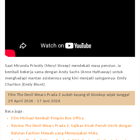
Saat Miranda Priestly (Meryl Streep) mendekati masa pensiun, ia
kembali bekerja sama dengan Andy Sachs (Anne Hathaway) untuk
menghadapi mantan asistennya yang kini menjadi saingannya: Emily
Charlton (Emily Blunt).
Film
The Devil Wears Prada 2
sudah tayang di bioskop sejak tanggal
29 April 2026 - 17 Juni 2026
Baca juga :
Film Michael Kembali Pimpim Box Office
Review The Devil Wears Prada 2: Sajikan Kisah Penuh Intrik dengan
Balutan Fashion Mewah yang Memanjakan Mata