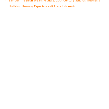
Sambut The Devil Wears Prada 2, 20th Century Studios Indonesia
Hadirkan Runway Experience di Plaza Indonesia