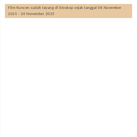
Film
Kuncen
sudah tayang di bioskop sejak tanggal 06 November
2025 - 24 November 2025