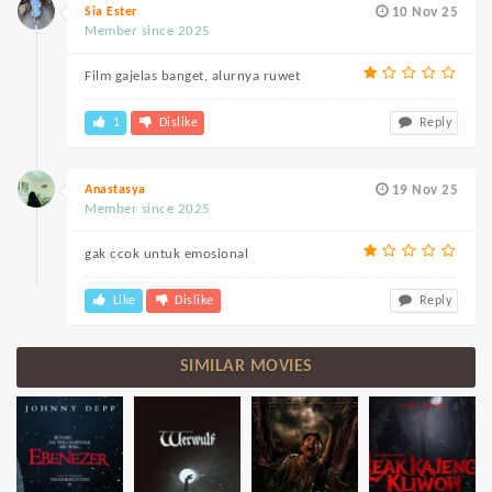
Sia Ester
10 Nov 25
Member since 2025
Film gajelas banget, alurnya ruwet
1
Dislike
Reply
Anastasya
19 Nov 25
Member since 2025
gak ccok untuk emosional
Like
Dislike
Reply
SIMILAR MOVIES