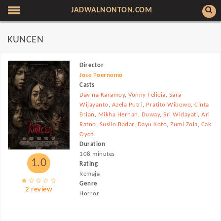
JADWALNONTON.COM
KUNCEN
Director
Jose Poernomo
Casts
Davina Karamoy
,
Vonny Felicia
,
Sara
Wijayanto
,
Azela Putri
,
Pratito Wibowo
,
Cinta
Brian
,
Mikha Hernan
,
Duway
,
Sri Widayati
,
Ari
Ratno
,
Susilo Badar
,
Dayu Koto
,
Zumi Zola
,
Cak
Oyot
Duration
108 minutes
1.0
Rating
Remaja
Genre
2 review
Horror