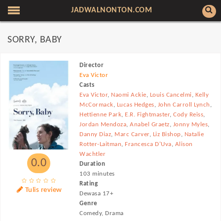
JADWALNONTON.COM
SORRY, BABY
Director
Eva Victor
Casts
Eva Victor
,
Naomi Ackie
,
Louis Cancelmi
,
Kelly
McCormack
,
Lucas Hedges
,
John Carroll Lynch
,
Hettienne Park
,
E.R. Fightmaster
,
Cody Reiss
,
Jordan Mendoza
,
Anabel Graetz
,
Jonny Myles
,
Danny Diaz
,
Marc Carver
,
Liz Bishop
,
Natalie
Rotter-Laitman
,
Francesca D'Uva
,
Alison
Wachtler
0.0
Duration
103 minutes
Rating
Tulis review
Dewasa 17+
Genre
Comedy, Drama