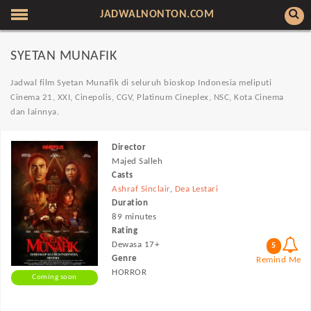
JADWALNONTON.COM
SYETAN MUNAFIK
Jadwal film Syetan Munafik di seluruh bioskop Indonesia meliputi
Cinema 21, XXI, Cinepolis, CGV, Platinum Cineplex, NSC, Kota Cinema
dan lainnya.
Director
Majed Salleh
Casts
Ashraf Sinclair
,
Dea Lestari
Duration
89 minutes
Rating
Dewasa 17+
5
Genre
Remind Me
HORROR
Coming soon