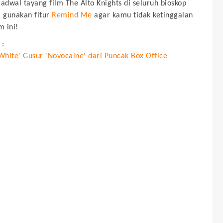
jadwal tayang film
The Alto Knights
di seluruh bioskop
, gunakan fitur
Remind Me
agar kamu tidak ketinggalan
m ini!
 :
White' Gusur 'Novocaine' dari Puncak Box Office