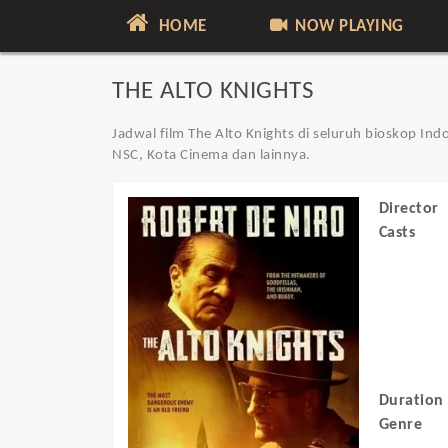
HOME
NOW PLAYING
THE ALTO KNIGHTS
Jadwal film The Alto Knights di seluruh bioskop Ind
NSC, Kota Cinema dan lainnya.
Director
Casts
Duration
Genre