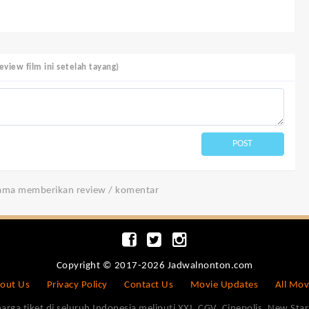
view film ini setelah tayang)
POST
tama memberikan review / komentar
Copyright © 2017-2026 Jadwalnonton.com
out Us
Privacy Policy
Contact Us
Movie Updates
All Mov
 tiket di seluruh Indonesia meliputi XXI, CGV, Cinepolis, New Star 