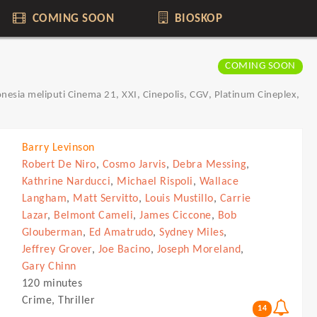
COMING SOON
BIOSKOP
COMING SOON
onesia meliputi Cinema 21, XXI, Cinepolis, CGV, Platinum Cineplex,
Barry Levinson
Robert De Niro
,
Cosmo Jarvis
,
Debra Messing
,
Kathrine Narducci
,
Michael Rispoli
,
Wallace
Langham
,
Matt Servitto
,
Louis Mustillo
,
Carrie
Lazar
,
Belmont Cameli
,
James Ciccone
,
Bob
Glouberman
,
Ed Amatrudo
,
Sydney Miles
,
Jeffrey Grover
,
Joe Bacino
,
Joseph Moreland
,
Gary Chinn
120 minutes
Crime, Thriller
14