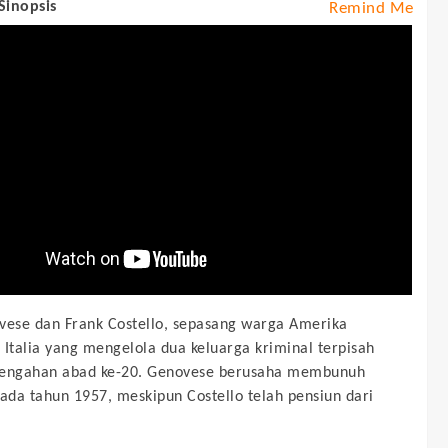
 Sinopsis
Remind Me
vese dan Frank Costello, sepasang warga Amerika
 Italia yang mengelola dua keluarga kriminal terpisah
tengahan abad ke-20. Genovese berusaha membunuh
pada tahun 1957, meskipun Costello telah pensiun dari