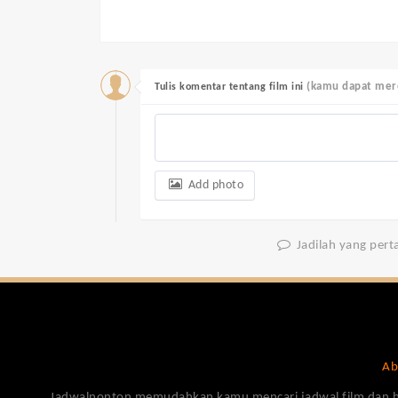
(kamu dapat mere
Tulis komentar tentang film ini
Add photo
Jadilah yang per
Ab
Jadwalnonton memudahkan kamu mencari jadwal film dan harga