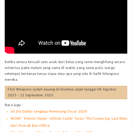
Ketika semua kecuali satu anak dari kelas yang sama menghilang secara
misterius pada malam yang sama di waktu yang sama pula, warga
setempat bertanya-tanya siapa atau apa yang ada di balik hilangnya
mereka.
Film
Weapons
sudah tayang di bioskop sejak tanggal 06 Agustus
2025 - 12 September 2025
Baca juga :
Ini Dia Daftar Lengkap Pemenang Oscar 2026
WOW! 'Demon Slayer: Infinity Castle' Gusur The Conjuring: Last Rites
dari Puncak Box Office