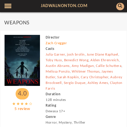
JADWALNONTON.COM
WEAPONS
Director
Zach Cregger
Casts
Julia Garner
,
josh brolin
,
June Diane Raphael
,
Toby Huss
,
Benedict Wong
,
Alden Ehrenreich
,
Austin Abrams
,
Amy Madigan
,
Callie Schuttera
,
Melissa Ponzio
,
Whitmer Thomas
,
Jaymes
Butler
,
Sarah Kopkin
,
Cary Christopher
,
Aubrey
Brockwell
,
Sergio Duque
,
Ashley Ames
,
Clayton
Farris
4.0
Duration
128 minutes
Rating
5 review
Dewasa 17+
Genre
Horror, Mystery, Thriller