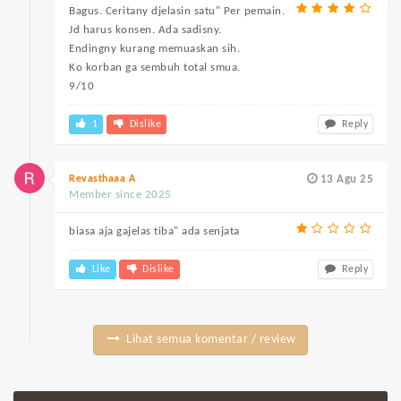
Bagus. Ceritany djelasin satu" Per pemain.
Jd harus konsen. Ada sadisny.
Endingny kurang memuaskan sih.
Ko korban ga sembuh total smua.
9/10
1
Dislike
Reply
Revasthaaa A
13 Agu 25
Member since 2025
biasa aja gajelas tiba" ada senjata
Like
Dislike
Reply
Lihat semua komentar / review