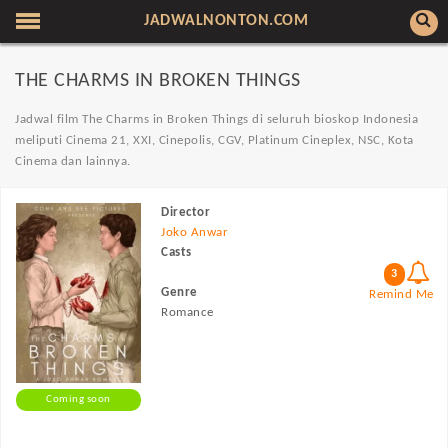
JADWALNONTON.COM
THE CHARMS IN BROKEN THINGS
Jadwal film The Charms in Broken Things di seluruh bioskop Indonesia
meliputi Cinema 21, XXI, Cinepolis, CGV, Platinum Cineplex, NSC, Kota
Cinema dan lainnya.
Director
Joko Anwar
Casts
3
Genre
Remind Me
Romance
Coming soon