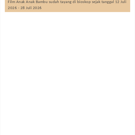
Film
Anak Anak Bambu
sudah tayang di bioskop sejak tanggal 12 Juli
2026 - 28 Juli 2026