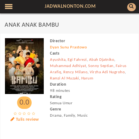
JADWALNONTON.COM
ANAK ANAK BAMBU
Director
Dyan Sunu Prastowo
Casts
Ayushita
,
Egi Fahrezi
,
Abah Djatniko
,
Muhammad Adhiyat
,
Sonny Septian
,
Fairus
Arafiq
,
Rency Milano
,
Virzha Adi Nugroho
,
Ramzi Al Muzaki
,
Harum
Duration
98 minutes
Rating
0.0
Semua Umur
Genre
Drama, Family, Music
Tulis review