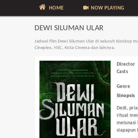
HOME
NOW PLAYING
DEWI SILUMAN ULAR
Jadwal film Dewi Siluman Ular di seluruh bioskop In
Cineplex, NSC, Kota Cinema dan lainnya.
Director
Casts
Genre
Sinopsis
Dedi, pri
ritual me
melunasi 
siapapun l