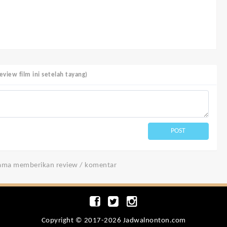
view film ini setelah tayang)
POST
tama memberikan review / komentar
Copyright © 2017-2026 Jadwalnonton.com