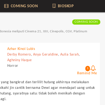
COMING SOON
BIOSKOP
COMING SOON
donesia meliputi Cinema 21, XXI, Cinepolis, CGV, Platinum
Azhar Kinoi Lubis
Derby Romero
,
Anya Geraldine
,
Aulia Sarah
,
Aghniny Haque
Horror
1
Remind Me
a yang bangkrut dan terlilit hutang akhirnya melakukan
nikahi jin cantik bernama Dewi agar mendapat uang untuk
hutang, syaratnya satu: tidak boleh menikah dengan
agi.