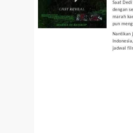
Saat Dedi
dengan s
marah kar
pun meng
Nantikan 
Indonesia
jadwal fil