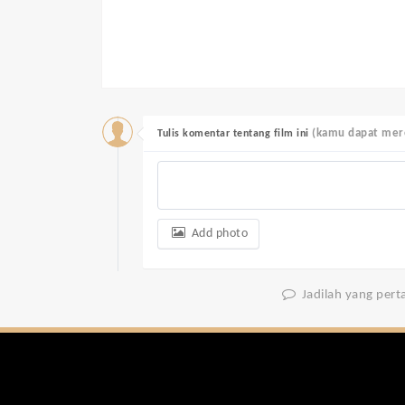
(kamu dapat mere
Tulis komentar tentang film ini
Add photo
Jadilah yang per