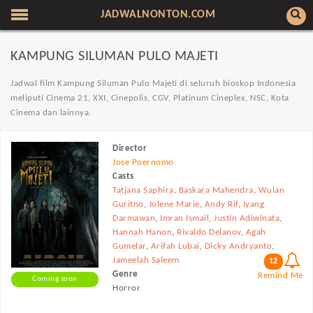
JADWALNONTON.COM
KAMPUNG SILUMAN PULO MAJETI
Jadwal film Kampung Siluman Pulo Majeti di seluruh bioskop Indonesia
meliputi Cinema 21, XXI, Cinepolis, CGV, Platinum Cineplex, NSC, Kota
Cinema dan lainnya.
Director
Jose Poernomo
Casts
Tatjana Saphira
,
Baskara Mahendra
,
Wulan
Guritno
,
Jolene Marie
,
Andy Rif
,
Iyang
Darmawan
,
Imran Ismail
,
Justin Adiwinata
,
Hannah Hanon
,
Rivaldo Delanov
,
Agah
Gumelar
,
Arifah Lubai
,
Dicky Andryanto
,
Jameelah Saleem
12
Genre
Remind Me
Coming soon
Horror