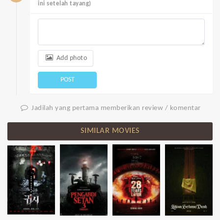
ini setelah tayang)
Add photo
POST
Jadilah yang pertama memberikan review / komentar
SIMILAR MOVIES