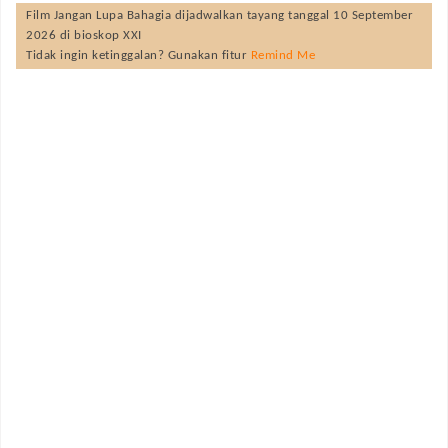
Film
Jangan Lupa Bahagia
dijadwalkan tayang tanggal
10 September
2026
di bioskop XXI
Tidak ingin ketinggalan? Gunakan fitur
Remind Me