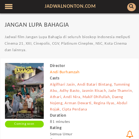
JADWALNONTON.COM
JANGAN LUPA BAHAGIA
Jadwal film Jangan Lupa Bahagia di seluruh bioskop Indonesia meliputi
Cinema 21, XXI, Cinepolis, CGV, Platinum Cineplex, NSC, Kota Cinema
dan lainnya.
Director
Andi Burhamzah
Casts
Algifhari Jasin
,
Andi Batari Bintang
,
Tumming
Abu
,
Adhy Basto
,
Jasmin Risach
,
Jade Thamrin
,
Athari
,
Andi Nira
,
Makif Dhifullah
,
Daeng
Nojeng
,
Arman Dewarti
,
Regina Ilyas
,
Abdul
Rojak
,
Cipta Perdana
Duration
81 minutes
Coming soon
Rating
Semua Umur