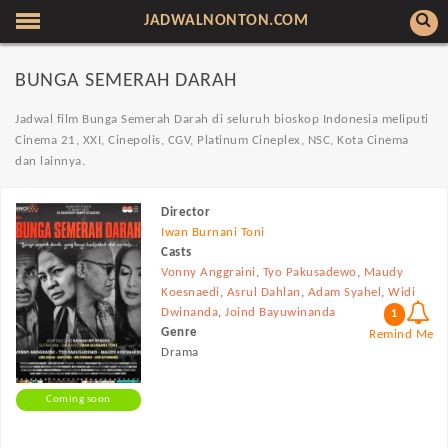
JADWALNONTON.COM
BUNGA SEMERAH DARAH
Jadwal film Bunga Semerah Darah di seluruh bioskop Indonesia meliputi
Cinema 21, XXI, Cinepolis, CGV, Platinum Cineplex, NSC, Kota Cinema
dan lainnya.
Director
Iwan Burnani Toni
Casts
Vonny Anggraini
,
Tyo Pakusadewo
,
Maudy
Koesnaedi
,
Asrul Dahlan
,
Adam Syahel
,
Widi
Dwinanda
,
Joind Bayuwinanda
1
Genre
Remind Me
Drama
Coming soon