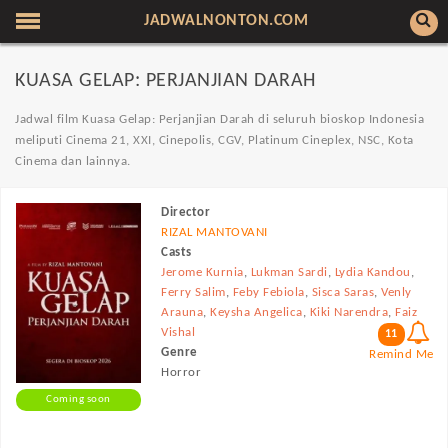
JADWALNONTON.COM
KUASA GELAP: PERJANJIAN DARAH
Jadwal film Kuasa Gelap: Perjanjian Darah di seluruh bioskop Indonesia
meliputi Cinema 21, XXI, Cinepolis, CGV, Platinum Cineplex, NSC, Kota
Cinema dan lainnya.
Director
RIZAL MANTOVANI
Casts
Jerome Kurnia
,
Lukman Sardi
,
Lydia Kandou
,
Ferry Salim
,
Feby Febiola
,
Sisca Saras
,
Venly
Arauna
,
Keysha Angelica
,
Kiki Narendra
,
Faiz
Vishal
11
Genre
Remind Me
Horror
Coming soon