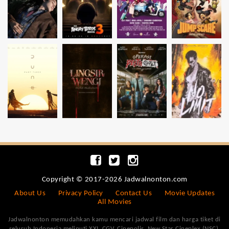
Copyright © 2017-2026 Jadwalnonton.com
About Us
Privacy Policy
Contact Us
Movie Updates
All Movies
Jadwalnonton memudahkan kamu mencari jadwal film dan harga tiket di
seluruh Indonesia meliputi XXI, CGV, Cinepolis, New Star Cineplex (NSC),