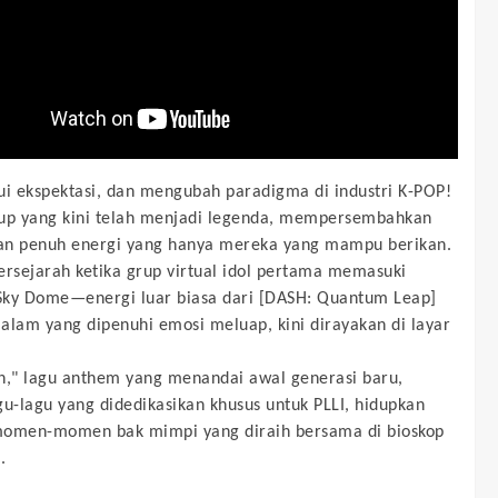
 ekspektasi, dan mengubah paradigma di industri K-POP!
up yang kini telah menjadi legenda, mempersembahkan
an penuh energi yang hanya mereka yang mampu berikan.
sejarah ketika grup virtual idol pertama memasuki
ky Dome—energi luar biasa dari [DASH: Quantum Leap]
alam yang dipenuhi emosi meluap, kini dirayakan di layar
h," lagu anthem yang menandai awal generasi baru,
gu-lagu yang didedikasikan khusus untuk PLLI, hidupkan
momen-momen bak mimpi yang diraih bersama di bioskop
.