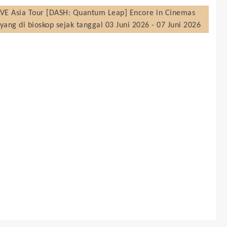
VE Asia Tour [DASH: Quantum Leap] Encore in Cinemas
yang di bioskop sejak tanggal 03 Juni 2026 - 07 Juni 2026