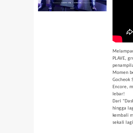
Melampaui
PLAVE, gr
penampil
Momen ber
Gocheok S
Encore, m
lebar!
Dari "Das
hingga la
kembali 
sekali lagi