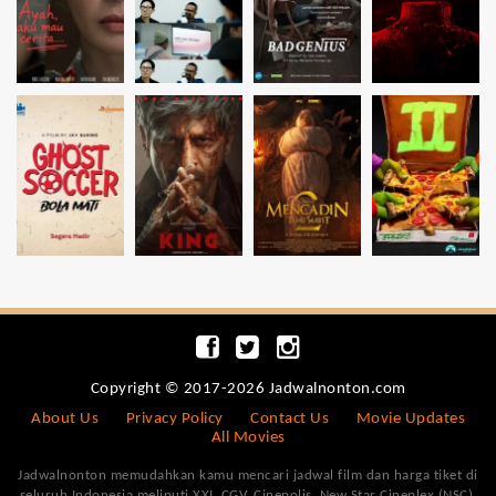
Copyright © 2017-2026 Jadwalnonton.com
About Us
Privacy Policy
Contact Us
Movie Updates
All Movies
Jadwalnonton memudahkan kamu mencari jadwal film dan harga tiket di
seluruh Indonesia meliputi XXI, CGV, Cinepolis, New Star Cineplex (NSC),