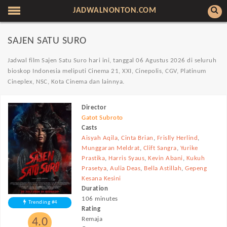
JADWALNONTON.COM
SAJEN SATU SURO
Jadwal film Sajen Satu Suro hari ini, tanggal 06 Agustus 2026 di seluruh
bioskop Indonesia
meliputi Cinema 21, XXI, Cinepolis, CGV, Platinum
Cineplex, NSC, Kota Cinema dan lainnya.
Director
Gatot Subroto
Casts
Aisyah Aqila
,
Cinta Brian
,
Frislly Herlind
,
Munggaran Meldrat
,
Clift Sangra
,
Yurike
Prastika
,
Harris Syaus
,
Kevin Abani
,
Kukuh
Prasetya
,
Aulia Deas
,
Bella Astillah
,
Gepeng
Kesana Kesini
Duration
106 minutes
Trending #4
Rating
Remaja
4.0