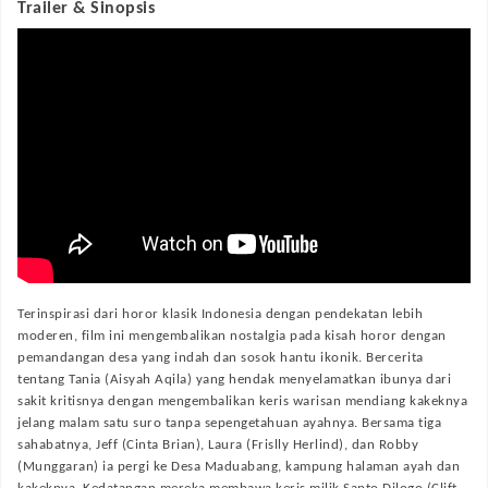
Trailer & Sinopsis
Terinspirasi dari horor klasik Indonesia dengan pendekatan lebih
moderen, film ini mengembalikan nostalgia pada kisah horor dengan
pemandangan desa yang indah dan sosok hantu ikonik. Bercerita
tentang Tania (Aisyah Aqila) yang hendak menyelamatkan ibunya dari
sakit kritisnya dengan mengembalikan keris warisan mendiang kakeknya
jelang malam satu suro tanpa sepengetahuan ayahnya. Bersama tiga
sahabatnya, Jeff (Cinta Brian), Laura (Frislly Herlind), dan Robby
(Munggaran) ia pergi ke Desa Maduabang, kampung halaman ayah dan