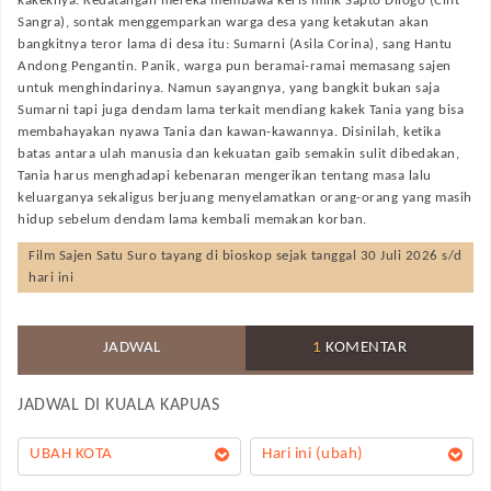
kakeknya. Kedatangan mereka membawa keris milik Sapto Dilogo (Clift
Sangra), sontak menggemparkan warga desa yang ketakutan akan
bangkitnya teror lama di desa itu: Sumarni (Asila Corina), sang Hantu
Andong Pengantin. Panik, warga pun beramai-ramai memasang sajen
untuk menghindarinya. Namun sayangnya, yang bangkit bukan saja
Sumarni tapi juga dendam lama terkait mendiang kakek Tania yang bisa
membahayakan nyawa Tania dan kawan-kawannya. Disinilah, ketika
batas antara ulah manusia dan kekuatan gaib semakin sulit dibedakan,
Tania harus menghadapi kebenaran mengerikan tentang masa lalu
keluarganya sekaligus berjuang menyelamatkan orang-orang yang masih
hidup sebelum dendam lama kembali memakan korban.
Film
Sajen Satu Suro
tayang di bioskop sejak tanggal 30 Juli 2026 s/d
hari ini
JADWAL
1
KOMENTAR
JADWAL DI
KUALA KAPUAS
UBAH KOTA
Hari ini (ubah)