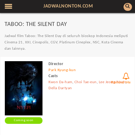
JADWALNONTON.COM
TABOO: THE SILENT DAY
Jadwal film Taboo: The Silent Day di seluruh bioskop Indonesia meliputi
Cinema 21, XXI, Cinepolis, CGV, Platinum Cineplex, NSC, Kota Cinema
dan lainnya.
Director
Park Kyung-kun
Casts
Kwon Da-ham
,
Choi Tae-eun
,
Lee Jeong-hoon
,
Remind Me
Della Dartyan
Coming soon