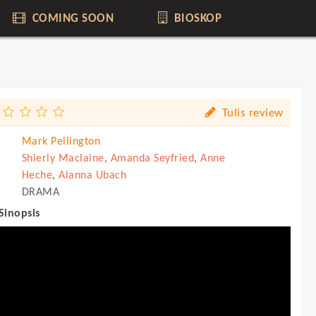
COMING SOON
BIOSKOP
Tulis review
Mark Pellington
Shierly Maclaine
,
Amanda Seyfried
,
Anne
Heche
,
Alanna Ubach
DRAMA
 Sinopsis