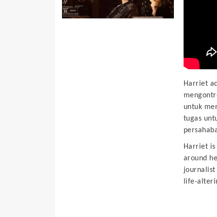
Harriet a
mengontro
untuk men
tugas unt
persahab
Harriet i
around he
journalist
life-alter