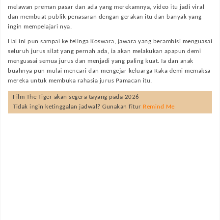
melawan preman pasar dan ada yang merekamnya, video itu jadi viral
dan membuat publik penasaran dengan gerakan itu dan banyak yang
ingin mempelajari nya.
Hal ini pun sampai ke telinga Koswara, jawara yang berambisi menguasai
seluruh jurus silat yang pernah ada, ia akan melakukan apapun demi
menguasai semua jurus dan menjadi yang paling kuat. Ia dan anak
buahnya pun mulai mencari dan mengejar keluarga Raka demi memaksa
mereka untuk membuka rahasia jurus Pamacan itu.
Film
The Tiger
akan segera tayang pada
2026
Tidak ingin ketinggalan jadwal? Gunakan fitur
Remind Me