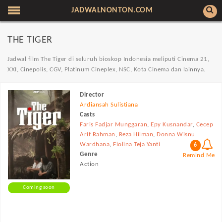
JADWALNONTON.COM
THE TIGER
Jadwal film The Tiger di seluruh bioskop Indonesia meliputi Cinema 21,
XXI, Cinepolis, CGV, Platinum Cineplex, NSC, Kota Cinema dan lainnya.
Director
Ardiansah Sulistiana
Casts
Faris Fadjar Munggaran
,
Epy Kusnandar
,
Cecep
Arif Rahman
,
Reza Hilman
,
Donna Wisnu
Wardhana
,
Fiolina Teja Yanti
6
Genre
Remind Me
Action
Coming soon