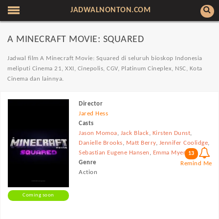
JADWALNONTON.COM
A MINECRAFT MOVIE: SQUARED
Jadwal film A Minecraft Movie: Squared di seluruh bioskop Indonesia
meliputi Cinema 21, XXI, Cinepolis, CGV, Platinum Cineplex, NSC, Kota
Cinema dan lainnya.
Director
Jared Hess
Casts
Jason Momoa
,
Jack Black
,
Kirsten Dunst
,
Danielle Brooks
,
Matt Berry
,
Jennifer Coolidge
,
Sebastian Eugene Hansen
,
Emma Myers
13
Genre
Remind Me
Action
Coming soon