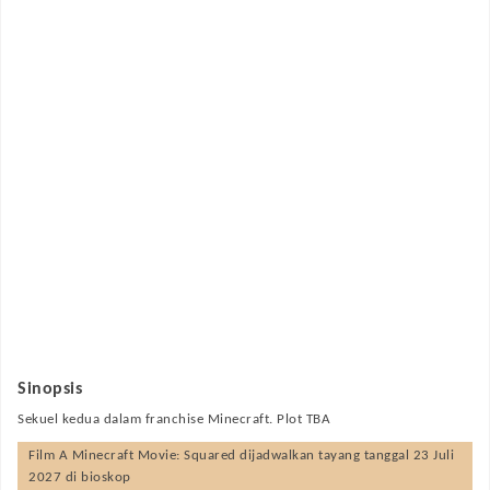
Sinopsis
Sekuel kedua dalam franchise Minecraft. Plot TBA
Film
A Minecraft Movie: Squared
dijadwalkan tayang tanggal
23 Juli
2027
di bioskop