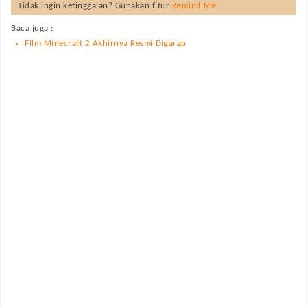
Tidak ingin ketinggalan? Gunakan fitur
Remind Me
Baca juga :
Film Minecraft 2 Akhirnya Resmi Digarap