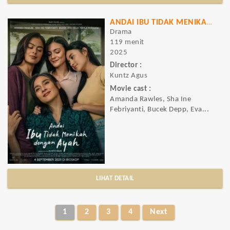
ANDAI IBU TIDAK MENIKAH DENGAN AYAH
Drama
119 menit
2025
Director :
Kuntz Agus
Movie cast :
Amanda Rawles, Sha Ine
Febriyanti, Bucek Depp, Eva...
LIHAT DETAIL
1
2
3
4
Next