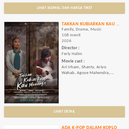
LIHAT JADWAL DAN HARGA TIKET
TAKKAN KUBIARKAN KAU MENANGIS
Family, Drama, Music
108 menit
2026
Director :
Ferly Halim
Movie cast :
Ari Irham, Shanty, Ariyo
Wahab, Agoye Mahendra,...
LIHAT DETAIL
ADA K-POP DALAM KOPLO