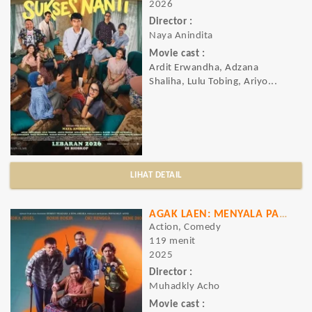
2026
Director :
Naya Anindita
Movie cast :
Ardit Erwandha, Adzana
Shaliha, Lulu Tobing, Ariyo...
LIHAT DETAIL
AGAK LAEN: MENYALA PANTIKU!
Action, Comedy
119 menit
2025
Director :
Muhadkly Acho
Movie cast :