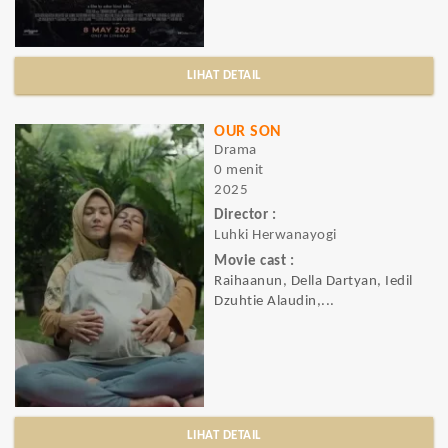
LIHAT DETAIL
OUR SON
Drama
0 menit
2025
Director :
Luhki Herwanayogi
Movie cast :
Raihaanun, Della Dartyan, Iedil
Dzuhtie Alaudin,...
LIHAT DETAIL